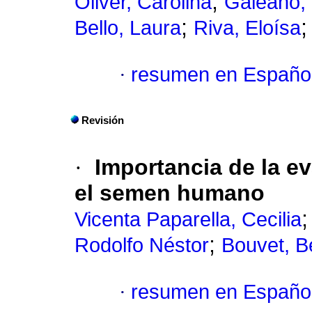
;
Oliver, Carolina
Galeano,
;
Bello, Laura
Riva, Eloísa
·
resumen en Españo
Revisión
·
Importancia de la ev
el semen humano
Vicenta Paparella, Cecilia
;
Rodolfo Néstor
Bouvet, B
·
resumen en Españo