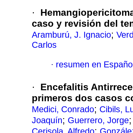
·
Hemangiopericitoma
caso y revisión del t
;
Aramburú, J. Ignacio
Verd
Carlos
·
resumen en Españo
·
Encefalitis Antirrec
primeros dos casos c
;
Medici, Conrado
Cibils, L
;
Joaquín
Guerrero, Jorge
;
Cerisola, Alfredo
González