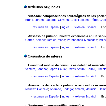
Artículos originales
·
Vih
-Sida
:
complicaciones neurológicas de los pacient
;
;
;
Bruno, Lorena
Laborde, Giovana
Broli, Fabiana
Pérez, Grac
·
resumen en Español
|
Inglés
·
texto en Español
·
Esp
·
Absceso de pulmón
:
nuestra experiencia en un servi
;
;
;
Correa, Selene
Torales, Mario
Perendones, Mercedes
Valiñ
·
resumen en Español
|
Inglés
·
texto en Español
·
Esp
Casuística de interés
·
Cuando el motivo de consulta es debilidad muscular
;
;
;
Ventura, Sabrina
López, Paula
Pazos, Arturo
Cairoli, Ernest
·
resumen en Español
|
Inglés
·
texto en Español
·
Esp
·
Aneurisma de la arteria pulmonar asociado a esteno
;
;
;
Méndez, Gonzalo
Andrade, Rodrigo
Amaral, Mauricio
Llamb
·
resumen en Español
|
Inglés
·
texto en Español
·
Esp
·
Síndrome hipereosinofílico idiopático