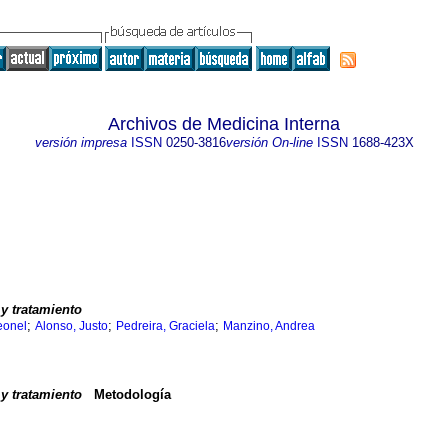
Archivos de Medicina Interna
versión impresa
ISSN
0250-3816
versión On-line
ISSN
1688-423X
y tratamiento
;
;
;
Leonel
Alonso, Justo
Pedreira, Graciela
Manzino, Andrea
y tratamiento
Metodología