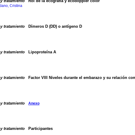
y tratamiento
Rol de la ecografía y ecodoppler color
dano, Cristina
y tratamiento
Dímeros D (DD) o antígeno D
y tratamiento
Lipoproteína A
y tratamiento
Factor VIII
Niveles durante el embarazo y su relación c
y tratamiento
Anexo
y tratamiento
Participantes