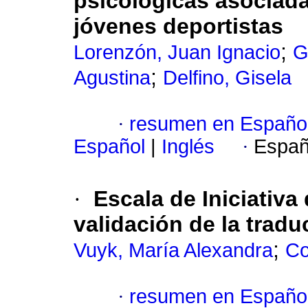
psicológicas asociada
jóvenes deportistas
;
Lorenzón, Juan Ignacio
G
;
Agustina
Delfino, Gisela
·
resumen en Españo
Español
|
Inglés
·
Españ
·
Escala de Iniciativa
validación de la trad
;
Vuyk, María Alexandra
Co
·
resumen en Españo