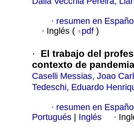
Dalla Vecchia Pereira, Lian
·
resumen en Españo
·
Inglés (
pdf
)
·
El trabajo del profes
contexto de pandemi
Caselli Messias, Joao Car
Tedeschi, Eduardo Henriq
·
resumen en Españo
Portugués
|
Inglés
·
Ing