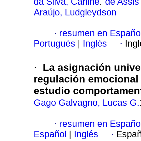
;
da Silva, Carline
de Assis
Araújo, Ludgleydson
·
resumen en Españo
Portugués
|
Inglés
·
Ing
·
La asignación univer
regulación emocional 
estudio comportamen
Gago Galvagno, Lucas G.
·
resumen en Españo
Español
|
Inglés
·
Españ