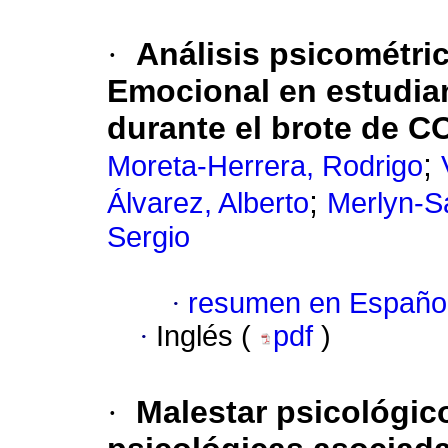
·
Análisis psicométri
Emocional en estudian
durante el brote de C
;
Moreta-Herrera, Rodrigo
;
Álvarez, Alberto
Merlyn-S
Sergio
·
resumen en Españo
·
Inglés (
pdf
)
·
Malestar psicológico