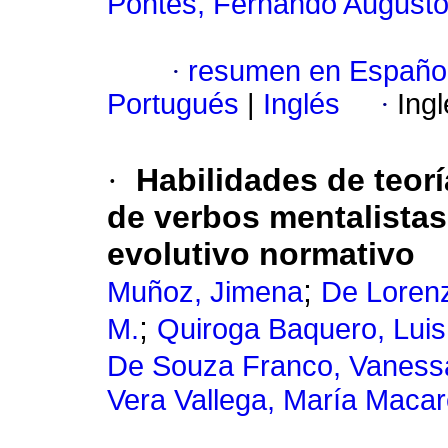
Pontes, Fernando August
·
resumen en Españo
Portugués
|
Inglés
·
Ing
·
Habilidades de teor
de verbos mentalistas
evolutivo normativo
;
Muñoz, Jimena
De Lorenz
;
M.
Quiroga Baquero, Luis
De Souza Franco, Vaness
Vera Vallega, María Maca