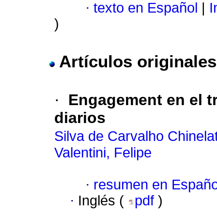
·
texto en Español
|
I
)
Artículos originales
·
Engagement en el tr
diarios
Silva de Carvalho Chinela
Valentini, Felipe
·
resumen en Españo
·
Inglés (
pdf
)