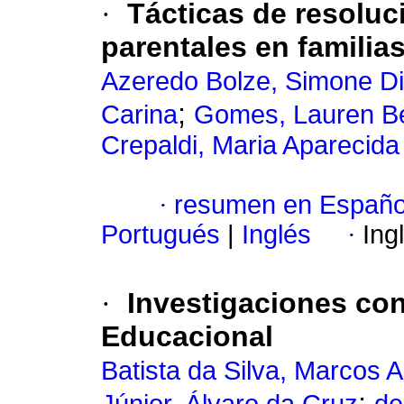
·
Tácticas de resoluc
parentales en familia
Azeredo Bolze, Simone Dil
;
Carina
Gomes, Lauren Be
Crepaldi, Maria Aparecida
·
resumen en Españo
Portugués
|
Inglés
·
Ing
·
Investigaciones co
Educacional
Batista da Silva, Marcos A
;