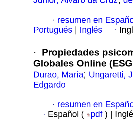
Júnior, Álvaro da Cruz
de
·
resumen en Españo
Portugués
|
Inglés
·
Ing
·
Propiedades psicom
Globales Online (ES
;
Durao, María
Ungaretti, 
Edgardo
·
resumen en Españo
·
Español (
pdf
) | Ingl