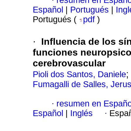
·
resumen en Españo
Español
|
Portugués
|
Ingl
Portugués (
pdf
)
·
Influencia de los s
funciones neuropsico
cerebrovascular
Pioli dos Santos, Daniele
Fumagalli de Salles, Jeru
·
resumen en Españo
Español
|
Inglés
·
Españ