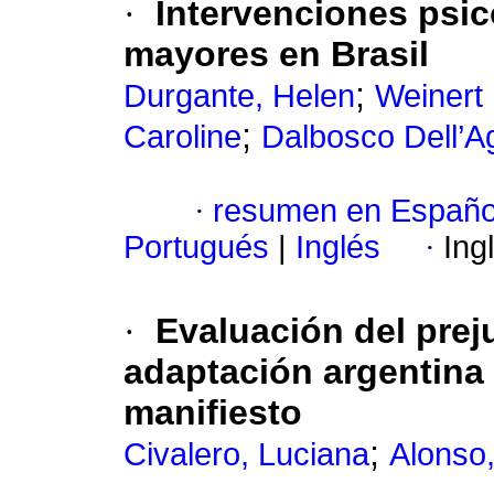
·
Intervenciones psic
mayores en Brasil
;
Durgante, Helen
Weinert 
;
Caroline
Dalbosco Dell’A
·
resumen en Españo
Portugués
|
Inglés
·
Ing
·
Evaluación del prej
adaptación argentina d
manifiesto
;
Civalero, Luciana
Alonso,