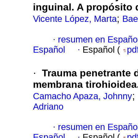
inguinal. A propósito 
;
Vicente López, Marta
Bae
·
resumen en Españo
Español
·
Español (
pd
·
Trauma penetrante d
membrana tirohioidea
;
Camacho Apaza, Johnny
Adriano
·
resumen en Españo
Español
·
Español (
pd