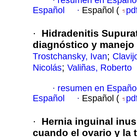
·
resumen en Españo
Español
·
Español (
pd
·
Hidradenitis Supurat
diagnóstico y manejo 
;
Trostchansky, Ivan
Clavij
;
Nicolás
Valiñas, Roberto
·
resumen en Españo
Español
·
Español (
pd
·
Hernia inguinal inu
cuando el ovario y la 