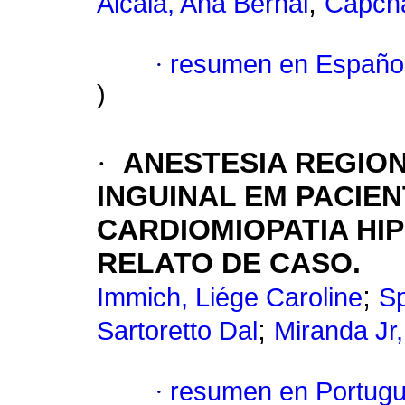
;
Alcalá, Ana Bernal
Capch
·
resumen en Españo
)
·
ANESTESIA REGIO
INGUINAL EM PACIE
CARDIOMIOPATIA HI
RELATO DE CASO.
;
Immich, Liége Caroline
Sp
;
Sartoretto Dal
Miranda Jr
·
resumen en Portug