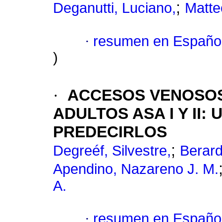
;
Deganutti, Luciano,
Matte
·
resumen en Españo
)
·
ACCESOS VENOSOS
ADULTOS ASA I Y II:
PREDECIRLOS
;
Degreéf, Silvestre,
Berard
Apendino, Nazareno J. M.
A.
·
resumen en Españo