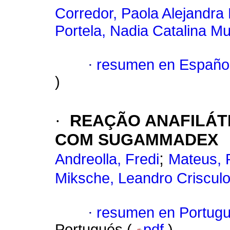
Corredor, Paola Alejandra
Portela, Nadia Catalina M
·
resumen en Españo
)
·
REAÇÃO ANAFILÁT
COM SUGAMMADEX
;
Andreolla, Fredi
Mateus, 
Miksche, Leandro Criscul
·
resumen en Portug
Portugués (
pdf
)