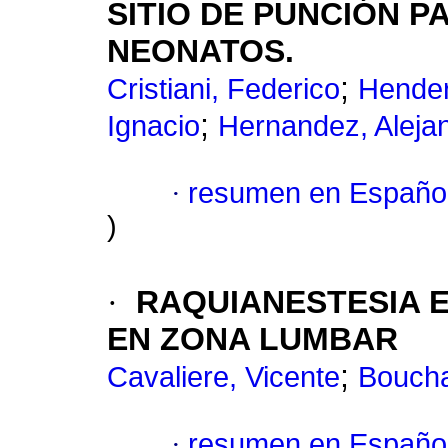
SITIO DE PUNCIÓN P
NEONATOS.
;
Cristiani, Federico
Hender
;
Ignacio
Hernandez, Aleja
·
resumen en Españo
)
·
RAQUIANESTESIA E
EN ZONA LUMBAR
;
Cavaliere, Vicente
Boucha
·
resumen en Españo