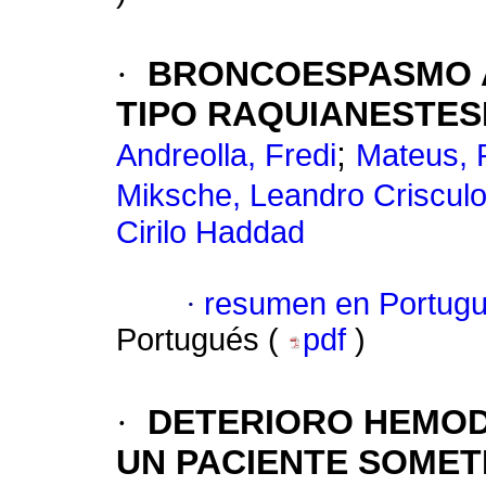
·
BRONCOESPASMO A
TIPO RAQUIANESTES
;
Andreolla, Fredi
Mateus, 
Miksche, Leandro Criscul
Cirilo Haddad
·
resumen en Portug
Portugués (
pdf
)
·
DETERIORO HEMOD
UN PACIENTE SOMET