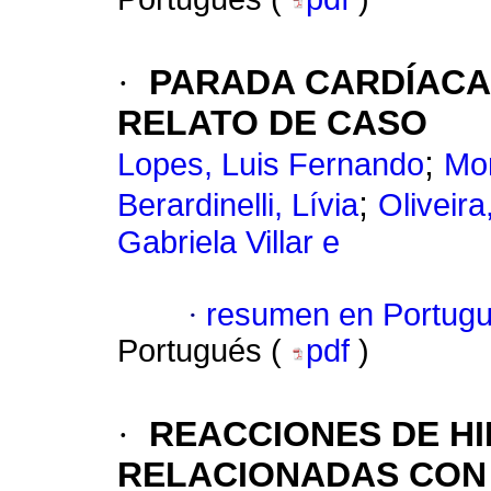
·
PARADA CARDÍACA
RELATO DE CASO
;
Lopes, Luis Fernando
Mon
;
Berardinelli, Lívia
Oliveir
Gabriela Villar e
·
resumen en Portug
Portugués (
pdf
)
·
REACCIONES DE HI
RELACIONADAS CON 