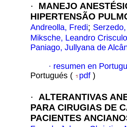
·
MANEJO ANESTÉSI
HIPERTENSÃO PULM
;
Andreolla, Fredi
Serzedo,
Miksche, Leandro Criscul
Paniago, Jullyana de Alcâ
·
resumen en Portug
Portugués (
pdf
)
·
ALTERANTIVAS AN
PARA CIRUGIAS DE 
PACIENTES ANCIANO