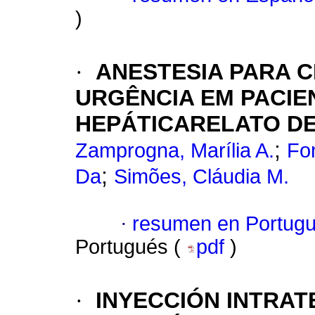
)
·
ANESTESIA PARA C
URGÊNCIA EM PACIE
HEPÁTICARELATO D
;
Zamprogna, Marília A.
Fon
;
Da
Simões, Cláudia M.
·
resumen en Portug
Portugués (
pdf
)
·
INYECCIÓN INTRAT