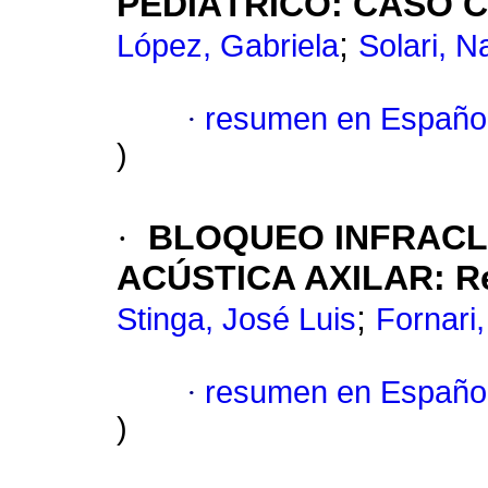
PEDIÁTRICO: CASO C
;
López, Gabriela
Solari, Na
·
resumen en Españo
)
·
BLOQUEO INFRACL
ACÚSTICA AXILAR: Res
;
Stinga, José Luis
Fornari
·
resumen en Españo
)