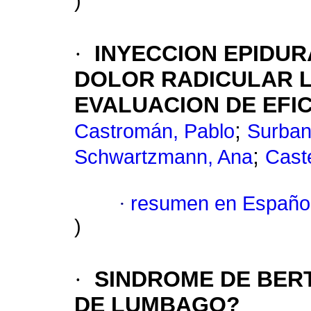
)
·
INYECCION EPIDUR
DOLOR RADICULAR 
EVALUACION DE EFI
;
Castromán, Pablo
Surban
;
Schwartzmann, Ana
Caste
·
resumen en Españo
)
·
SINDROME DE BER
DE LUMBAGO?