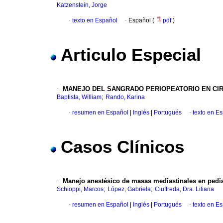
Katzenstein, Jorge
·
texto en Español
·
Español (
pdf
)
Articulo Especial
·
MANEJO DEL SANGRADO PERIOPEATORIO EN CIR
;
Baptista, William
Rando, Karina
·
resumen en Español
|
Inglés
|
Portugués
·
texto en E
Casos Clínicos
·
Manejo anestésico de masas mediastinales en pedia
;
;
Schioppi, Marcos
López, Gabriela
Ciuffreda, Dra. Liliana
·
resumen en Español
|
Inglés
|
Portugués
·
texto en E