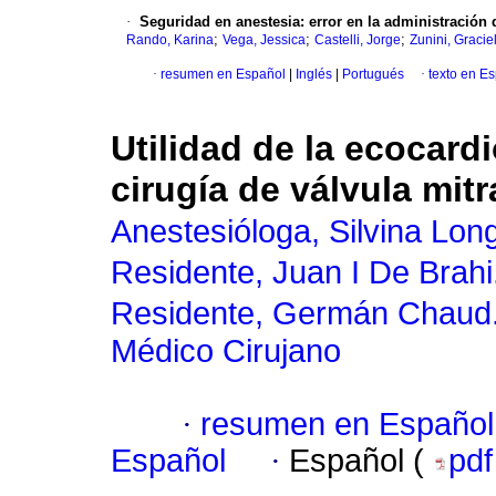
·
Seguridad en anestesia: error en la administració
;
;
;
Rando, Karina
Vega, Jessica
Castelli, Jorge
Zunini, Gracie
·
resumen en Español
|
Inglés
|
Portugués
·
texto en E
Utilidad de la ecocard
cirugía de válvula mitr
Anestesióloga, Silvina Lon
Residente, Juan I De Brahi
Residente, Germán Chaud
Médico Cirujano
·
resumen en Español
Español
·
Español (
pd