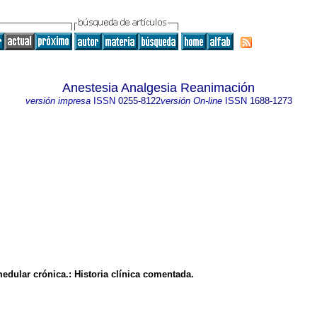
Anestesia Analgesia Reanimación
versión impresa
ISSN
0255-8122
versión On-line
ISSN
1688-1273
medular crónica.
:
Historia clínica comentada.