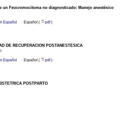
 de un Feocromocitoma no diagnosticado
:
Manejo anestésico
en Español
·
Español (
pdf
)
DAD DE RECUPERACION POSTANESTESICA
o
en Español
·
Español (
pdf
)
BSTETRICA
POSTPARTO