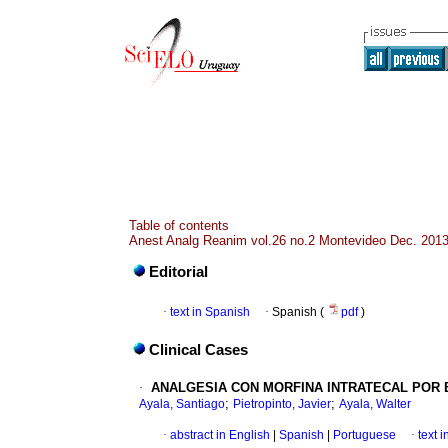
Table of contents
Anest Analg Reanim vol.26 no.2 Montevideo Dec. 201
Editorial
·
text in Spanish
·
Spanish (
pdf
)
Clinical Cases
·
ANALGESIA CON MORFINA
I
NTRATECAL POR 
;
;
Ayala, Santiago
Pietropinto, Javier
Ayala, Walter
·
abstract in English
|
Spanish
|
Portuguese
·
text 