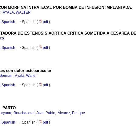
ON MORFINA INTRATECAL POR BOMBA DE INFUSIÓN IMPLANTADA.
;
R
AYALA, WALTER
in Spanish
·
Spanish (
pdf
)
TADORA DE ESTENOSIS AÓRTICA CRÍTICA SOMETIDA A CESÁREA DE
ico
in Spanish
·
Spanish (
pdf
)
es con dolor osteoarticular
;
 Germán
Ayala, Walter
in Spanish
·
Spanish (
pdf
)
L PARTO
;
;
aryana
Bouchacourt, Juan Pablo
Álvarez, Enrique
in Spanish
·
Spanish (
pdf
)