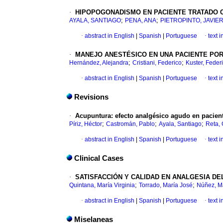
·
HIPOPOGONADISMO EN PACIENTE TRATADO C
;
;
AYALA, SANTIAGO
PENA, ANA
PIETROPINTO, JAVIE
·
abstract in English
|
Spanish
|
Portuguese
·
text 
·
MANEJO ANESTÉSICO EN UNA PACIENTE POR
;
;
Hernández, Alejandra
Cristiani, Federico
Kuster, Feder
·
abstract in English
|
Spanish
|
Portuguese
·
text 
Revisions
·
Acupuntura
:
efecto analgésico agudo en pacient
;
;
;
Píriz, Héctor
Castromán, Pablo
Ayala, Santiago
Reta,
·
abstract in English
|
Spanish
|
Portuguese
·
text 
Clinical Cases
·
SATISFACCIÓN Y CALIDAD EN
ANALGESIA DE
;
;
Quintana, María Virginia
Torrado, María José
Núñez, M
·
abstract in English
|
Spanish
|
Portuguese
·
text 
Miselaneas