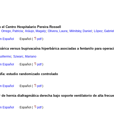
 el Centro Hospitalario Pereira Rossell
;
;
;
;
;
Orrego, Patricia
Aráujo, Magaly
Olivera, Laura
Milnitsky, Daniel
López, Gabrie
en Español
·
Español (
pdf
)
árica versus bupivacaína hiperbárica asociadas a fentanilo para operac
;
uillermo
Szwarc, Mariano
en Español
·
Español (
pdf
)
afía: estudio randomizado controlado
en Español
·
Español (
pdf
)
de hernia diafragmática derecha bajo soporte ventilatorio de alta frecuen
en Español
·
Español (
pdf
)