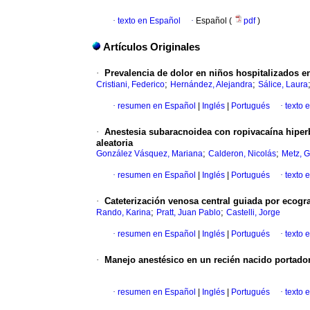
·
texto en Español
·
Español (
pdf
)
Artículos Originales
·
Prevalencia de dolor en niños hospitalizados en
;
;
Cristiani, Federico
Hernández, Alejandra
Sálice, Laura
·
resumen en Español
|
Inglés
|
Portugués
·
texto 
·
Anestesia subaracnoidea con ropivacaína hiperb
aleatoria
;
;
González Vásquez, Mariana
Calderon, Nicolás
Metz, G
·
resumen en Español
|
Inglés
|
Portugués
·
texto 
·
Cateterización venosa central guiada por ecogr
;
;
Rando, Karina
Pratt, Juan Pablo
Castelli, Jorge
·
resumen en Español
|
Inglés
|
Portugués
·
texto 
·
Manejo anestésico en un recién nacido portador 
·
resumen en Español
|
Inglés
|
Portugués
·
texto 