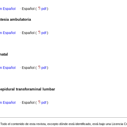
en Español
·
Español (
pdf
)
stesia ambulatoria
en Español
·
Español (
pdf
)
natal
en Español
·
Español (
pdf
)
 epidural transforaminal lumbar
en Español
·
Español (
pdf
)
Todo el contenido de esta revista, excepto dónde está identificado, está bajo una
Licencia 