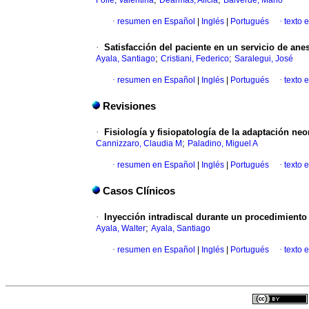
Folle, Valentina
Dearmas, Alicia
Balverde, Mario
·
resumen en Español
|
Inglés
|
Portugués
·
texto 
·
Satisfacción del paciente en un servicio de ane
;
;
Ayala, Santiago
Cristiani, Federico
Saralegui, José
·
resumen en Español
|
Inglés
|
Portugués
·
texto 
Revisiones
·
Fisiología y fisiopatología de la adaptación neo
;
Cannizzaro, Claudia M
Paladino, Miguel A
·
resumen en Español
|
Inglés
|
Portugués
·
texto 
Casos Clínicos
·
Inyección intradiscal durante un procedimiento
;
Ayala, Walter
Ayala, Santiago
·
resumen en Español
|
Inglés
|
Portugués
·
texto 