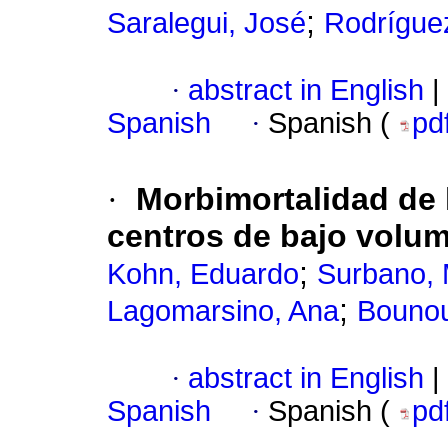
;
Saralegui, José
Rodrígue
·
abstract in English
|
Spanish
·
Spanish (
pd
·
Morbimortalidad de 
centros de bajo volum
;
Kohn, Eduardo
Surbano, 
;
Lagomarsino, Ana
Bounou
·
abstract in English
|
Spanish
·
Spanish (
pd