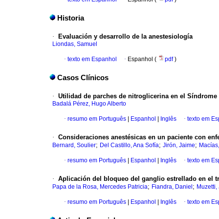
Historia
·
Evaluación y desarrollo de la anestesiología
Liondas, Samuel
·
texto em Espanhol
·
Espanhol (
pdf
)
Casos Clínicos
·
Utilidad de parches de nitroglicerina en el Síndrom
Badalá Pérez, Hugo Alberto
·
resumo em Português
|
Espanhol
|
Inglês
·
texto em E
·
Consideraciones anestésicas en un paciente con en
;
;
;
Bernard, Soulier
Del Castillo, Ana Sofía
Jirón, Jaime
Macías,
·
resumo em Português
|
Espanhol
|
Inglês
·
texto em E
·
Aplicación del bloqueo del ganglio estrellado en el t
;
;
Papa de la Rosa, Mercedes Patricia
Fiandra, Daniel
Muzetti,
·
resumo em Português
|
Espanhol
|
Inglês
·
texto em E