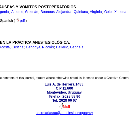
ÁUSEAS Y VÓMITOS POSTOPERATORIOS
;
;
;
;
ugenia
Amonte, Guzmán
Bounous, Alejandra
Quintana, Virginia
Gelpi, Ximena
Spanish (
pdf
)
 EN LA PRÁCTICA ANESTESIOLÓGICA.
;
;
Acosta, Cristina
Cendoya, Nicolás
Ballerio, Gabriela
the contents of this journal, except where otherwise noted, is licensed under a
Creative Common
Luis A. de Herrera 1483.
C.P 11.600
Montevideo, Uruguay.
Telefax: 2628 58 80
Tel: 2628 66 67
secretariasau@anestesiauruguay.uy