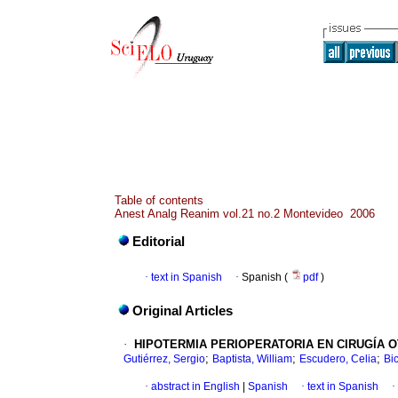
Table of contents
Anest Analg Reanim vol.21 no.2 Montevideo 2006
Editorial
·
text in Spanish
·
Spanish (
pdf
)
Original Articles
·
HIPOTERMIA PERIOPERATORIA EN CIRUGÍA 
;
;
;
Gutiérrez, Sergio
Baptista, William
Escudero, Celia
Bi
·
abstract in English
|
Spanish
·
text in Spanish
·