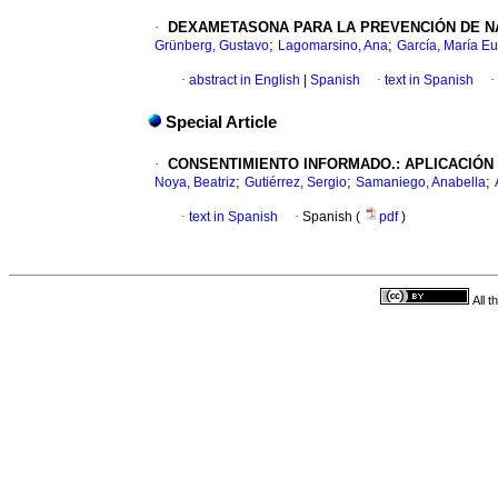
·
DEXAMETASONA PARA LA PREVENCIÓN DE
N
;
;
Grünberg, Gustavo
Lagomarsino, Ana
García, María E
·
abstract in English
|
Spanish
·
text in Spanish
·
Special Article
·
CONSENTIMIENTO INFORMADO.
:
APLICACIÓN
;
;
;
Noya, Beatriz
Gutiérrez, Sergio
Samaniego, Anabella
·
text in Spanish
·
Spanish (
pdf
)
All 