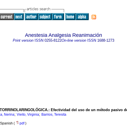
Anestesia Analgesia Reanimación
Print version
ISSN
0255-8122
On-line version
ISSN
1688-1273
OTORRINOLARINGOLÓGICA.
:
Efectividad del uso de un método pasivo d
;
;
ca, Nerina
Vieito, Virginia
Barrios, Teresita
Spanish (
pdf
)