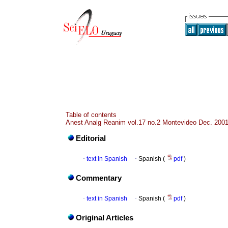
Table of contents
Anest Analg Reanim vol.17 no.2 Montevideo Dec. 200
Editorial
·
text in Spanish
·
Spanish (
pdf
)
Commentary
·
text in Spanish
·
Spanish (
pdf
)
Original Articles