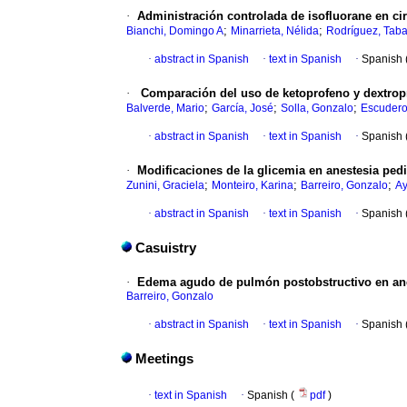
·
Administración controlada de isofluorane en cir
;
;
Bianchi, Domingo A
Minarrieta, Nélida
Rodríguez, Tab
·
abstract in Spanish
·
text in Spanish
·
Spanish 
·
Comparación del uso de ketoprofeno y dextropr
;
;
;
Balverde, Mario
García, José
Solla, Gonzalo
Escudero
·
abstract in Spanish
·
text in Spanish
·
Spanish 
·
Modificaciones de la glicemia en anestesia ped
;
;
;
Zunini, Graciela
Monteiro, Karina
Barreiro, Gonzalo
Ay
·
abstract in Spanish
·
text in Spanish
·
Spanish 
Casuistry
·
Edema agudo de pulmón postobstructivo en an
Barreiro, Gonzalo
·
abstract in Spanish
·
text in Spanish
·
Spanish 
Meetings
·
text in Spanish
·
Spanish (
pdf
)