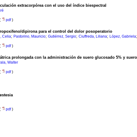
culación extracorpórea con el uso del índice biespectral
aré
(
pdf
)
opoxifeno/dipirona para el control del dolor posoperatorio
;
;
;
;
, Celia
Pastorino, Mauricio
Gutiérrez, Sergio
Ciuffreda, Liliana
López, Gabriela
(
pdf
)
iátrica prolongada con la administración de suero glucosado 5% y suero
ala, Walter
(
pdf
)
estesia
(
pdf
)