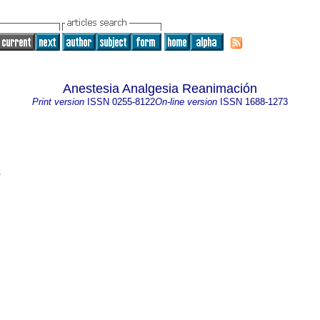
Anestesia Analgesia Reanimación
Print version
ISSN
0255-8122
On-line version
ISSN
1688-1273
1