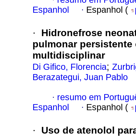
Espanhol
·
Espanhol (
·
Hidronefrose neonat
pulmonar persistente
multidisciplinar
;
Di Gifico, Florencia
Zurbr
Berazategui, Juan Pablo
·
resumo em Portugu
Espanhol
·
Espanhol (
·
Uso de atenolol pa