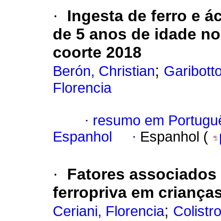
·
Ingesta de ferro e 
de 5 anos de idade n
coorte 2018
;
Berón, Christian
Garibotto
Florencia
·
resumo em Portugu
Espanhol
·
Espanhol (
·
Fatores associados 
ferropriva em criança
;
Ceriani, Florencia
Colistr