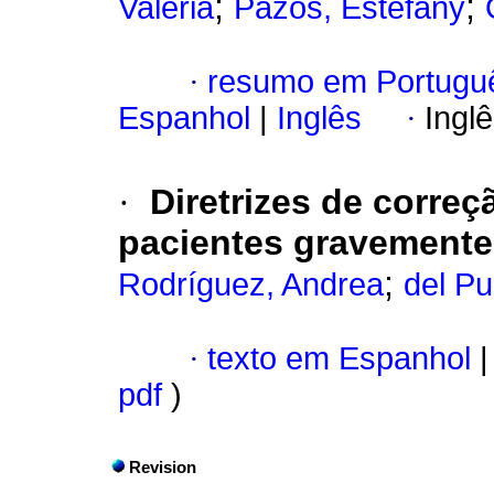
;
;
Valeria
Pazos, Estefany
·
resumo em Portugu
Espanhol
|
Inglês
·
Ingl
·
Diretrizes de corre
pacientes gravemente
;
Rodríguez, Andrea
del Pu
·
texto em Espanhol
|
pdf
)
Revision