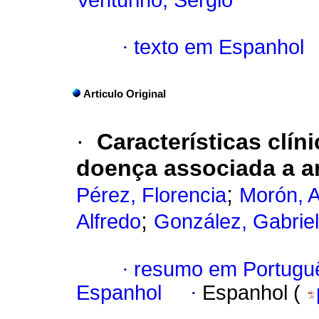
Venturino, Sergio
·
texto em Espanhol
Articulo Original
·
Características clín
doença associada a a
;
Pérez, Florencia
Morón, A
;
Alfredo
González, Gabriel
·
resumo em Portugu
Espanhol
·
Espanhol (