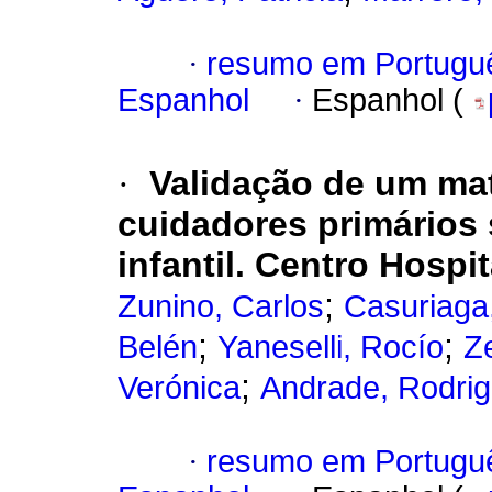
·
resumo em Portugu
Espanhol
·
Espanhol (
·
Validação de um mat
cuidadores primários
infantil. Centro Hospi
;
Zunino, Carlos
Casuriaga
;
;
Belén
Yaneselli, Rocío
Z
;
Verónica
Andrade, Rodri
·
resumo em Portugu