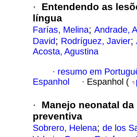
·
Entendendo as lesõ
língua
;
Farías, Melina
Andrade, A
;
;
David
Rodríguez, Javier
Acosta, Agustina
·
resumo em Portugu
Espanhol
·
Espanhol (
·
Manejo neonatal da
preventiva
;
Sobrero, Helena
de los S