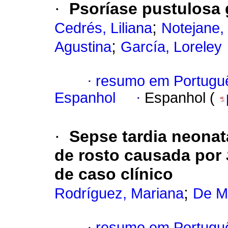
·
Psoríase pustulosa 
;
Cedrés, Liliana
Notejane,
;
Agustina
García, Loreley
·
resumo em Portugu
Espanhol
·
Espanhol (
·
Sepse tardia neonata
de rosto causada por
de caso clínico
;
Rodríguez, Mariana
De M
·
resumo em Portugu