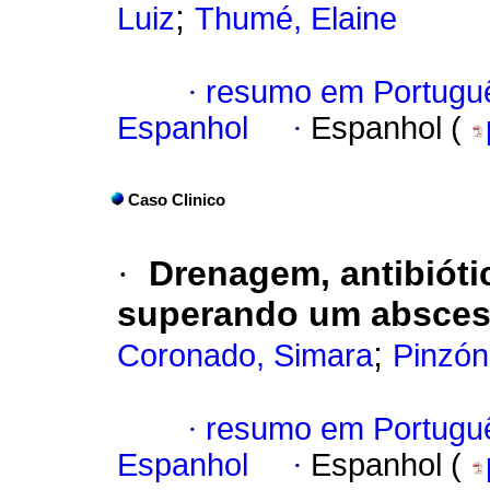
;
Luiz
Thumé, Elaine
·
resumo em Portugu
Espanhol
·
Espanhol (
Caso Clinico
·
Drenagem, antibióti
superando um abscess
;
Coronado, Simara
Pinzón
·
resumo em Portugu
Espanhol
·
Espanhol (