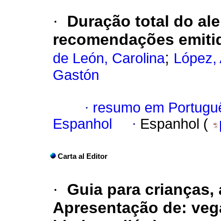
·
Duração total do al
recomendações emitid
;
de León, Carolina
López, 
Gastón
·
resumo em Portugu
Espanhol
·
Espanhol (
Carta al Editor
·
Guia para crianças, 
Apresentação de: veg