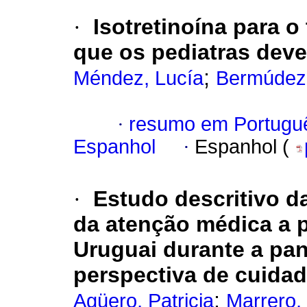
·
Isotretinoína para o
que os pediatras dev
;
Méndez, Lucía
Bermúdez,
·
resumo em Portugu
Espanhol
·
Espanhol (
·
Estudo descritivo d
da atenção médica a 
Uruguai durante a pa
perspectiva de cuidad
;
Agüero, Patricia
Marrero, 