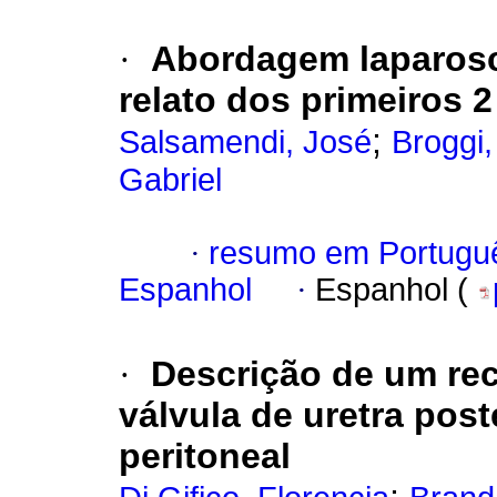
·
Abordagem laparosc
relato dos primeiros 
;
Salsamendi, José
Broggi,
Gabriel
·
resumo em Portugu
Espanhol
·
Espanhol (
·
Descrição de um re
válvula de uretra post
peritoneal