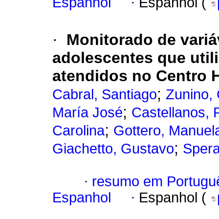
Espanhol
·
Espanhol (
·
Monitorado de variá
adolescentes que util
atendidos no Centro H
;
Cabral, Santiago
Zunino, 
;
María José
Castellanos, 
;
Carolina
Gottero, Manuel
;
Giachetto, Gustavo
Spera
·
resumo em Portugu
Espanhol
·
Espanhol (