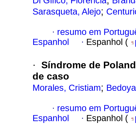
;
Di Gifico, Florencia
Brand
;
Sarasqueta, Alejo
Centuri
·
resumo em Portugu
Espanhol
·
Espanhol (
·
Síndrome de Poland:
de caso
;
Morales, Cristiam
Bedoya
·
resumo em Portugu
Espanhol
·
Espanhol (