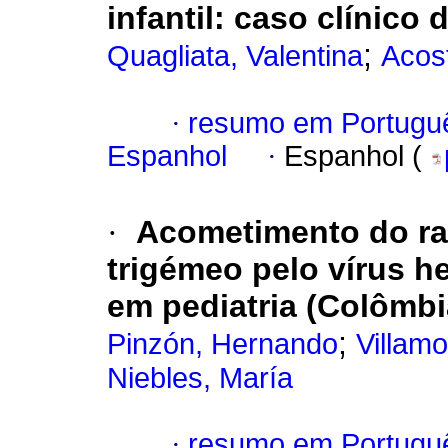
infantil: caso clínico 
;
Quagliata, Valentina
Acos
·
resumo em Portugu
Espanhol
·
Espanhol (
·
Acometimento do ra
trigémeo pelo vírus h
em pediatria (Colômbi
;
Pinzón, Hernando
Villamo
Niebles, María
·
resumo em Portugu