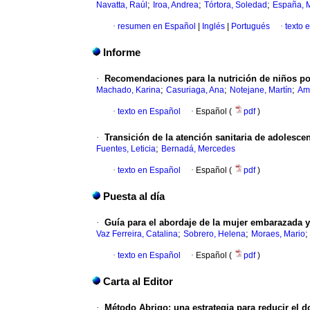
;
;
;
Navatta, Raúl
Iroa, Andrea
Tórtora, Soledad
España, 
·
resumen en Español
|
Inglés
|
Portugués
·
texto 
Informe
·
Recomendaciones para la nutrición de niños po
;
;
;
Machado, Karina
Casuriaga, Ana
Notejane, Martín
Am
·
texto en Español
·
Español (
pdf
)
·
Transición de la atención sanitaria de adolesc
;
Fuentes, Leticia
Bernadá, Mercedes
·
texto en Español
·
Español (
pdf
)
Puesta al día
·
Guía para el abordaje de la mujer embarazada y
;
;
Vaz Ferreira, Catalina
Sobrero, Helena
Moraes, Mario
·
texto en Español
·
Español (
pdf
)
Carta al Editor
·
Método Abrigo: una estrategia para reducir el 