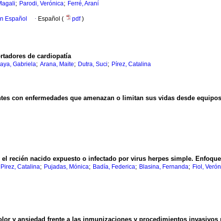
;
;
Magali
Parodi, Verónica
Ferré, Araní
en Español
·
Español (
pdf
)
rtadores de cardiopatía
;
;
;
aya, Gabriela
Arana, Maite
Dutra, Suci
Pírez, Catalina
entes con enfermedades que amenazan o limitan sus vidas desde equipos 
 el recién nacido expuesto o infectado por virus herpes simple. Enfoque
;
;
;
;
;
Pirez, Catalina
Pujadas, Mónica
Badía, Federica
Blasina, Fernanda
Fiol, Veró
dolor y ansiedad frente a las inmunizaciones y procedimientos invasivo