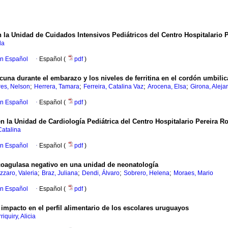
 la Unidad de Cuidados Intensivos Pediátricos del Centro Hospitalario P
da
en Español
·
Español (
pdf
)
una durante el embarazo y los niveles de ferritina en el cordón umbilic
;
;
;
;
res, Nelson
Herrera, Tamara
Ferreira, Catalina Vaz
Arocena, Elsa
Girona, Aleja
en Español
·
Español (
pdf
)
n la Unidad de Cardiología Pediátrica del Centro Hospitalario Pereira Ro
Catalina
en Español
·
Español (
pdf
)
o coagulasa negativo en una unidad de neonatología
;
;
;
;
zzaro, Valeria
Braz, Juliana
Dendi, Álvaro
Sobrero, Helena
Moraes, Mario
en Español
·
Español (
pdf
)
mpacto en el perfil alimentario de los escolares uruguayos
riquiry, Alicia