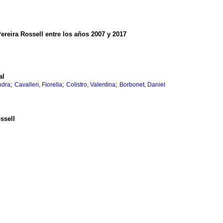
ereira Rossell entre los años 2007 y 2017
al
;
;
;
ndra
Cavalleri, Fiorella
Colistro, Valentina
Borbonet, Daniel
ssell