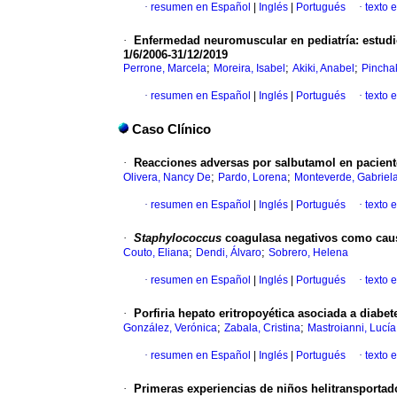
·
resumen en Español
|
Inglés
|
Portugués
·
texto 
·
Enfermedad neuromuscular en pediatría: estudio 
1/6/2006-31/12/2019
;
;
;
Perrone, Marcela
Moreira, Isabel
Akiki, Anabel
Pinchak
·
resumen en Español
|
Inglés
|
Portugués
·
texto 
Caso Clínico
·
Reacciones adversas por salbutamol en paciente
;
;
Olivera, Nancy De
Pardo, Lorena
Monteverde, Gabriel
·
resumen en Español
|
Inglés
|
Portugués
·
texto 
·
Staphylococcus
coagulasa negativos como caus
;
;
Couto, Eliana
Dendi, Álvaro
Sobrero, Helena
·
resumen en Español
|
Inglés
|
Portugués
·
texto 
·
Porfiria hepato eritropoyética asociada a diabet
;
;
González, Verónica
Zabala, Cristina
Mastroianni, Lucía
·
resumen en Español
|
Inglés
|
Portugués
·
texto 
·
Primeras experiencias de niños helitransporta