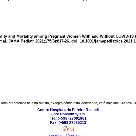
ity and Mortality among Pregnant Women With and Without COVID-19 Infect
al. JAMA Pediatr 2021;175(8):817-26. doi: 10.1001/jamapediatrics.2021.1
Todo el contenido de esta revista, excepto dónde está identificado, está bajo una
Licencia 
Centro Hospitalario Pereira Rossell
Lord Ponsomby s/n
Tel.: (+598) 27091801
Fax: (+598 27085213
secretaria@sup.org.uy