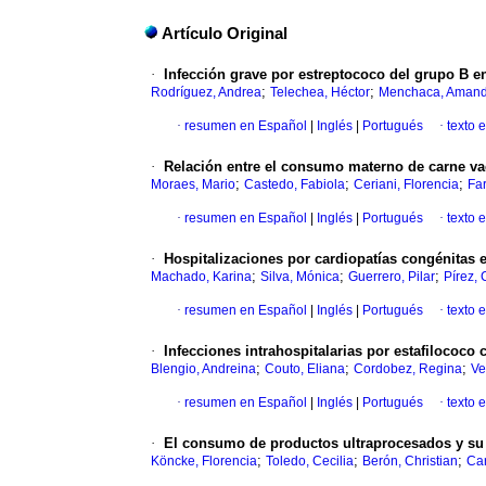
Artículo Original
·
Infección grave por estreptococo del grupo B en
;
;
Rodríguez, Andrea
Telechea, Héctor
Menchaca, Aman
·
resumen en Español
|
Inglés
|
Portugués
·
texto 
·
Relación entre el consumo materno de carne vac
;
;
;
Moraes, Mario
Castedo, Fabiola
Ceriani, Florencia
Fa
·
resumen en Español
|
Inglés
|
Portugués
·
texto 
·
Hospitalizaciones por cardiopatías congénitas e
;
;
;
Machado, Karina
Silva, Mónica
Guerrero, Pilar
Pírez, 
·
resumen en Español
|
Inglés
|
Portugués
·
texto 
·
Infecciones intrahospitalarias por estafilococ
;
;
;
Blengio, Andreina
Couto, Eliana
Cordobez, Regina
Ve
·
resumen en Español
|
Inglés
|
Portugués
·
texto 
·
El consumo de productos ultraprocesados y su i
;
;
;
Köncke, Florencia
Toledo, Cecilia
Berón, Christian
Car