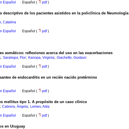
en Español
·
Español (
pdf
)
descriptivo de los pacientes asistidos en la policlínica de Neumología 
, Catalina
en Español
·
Español (
pdf
)
s asmáticos: reflexiones acerca del uso en las exacerbaciones
;
;
;
a
Saralegui, Flor
Kanopa, Virginia
Giachetto, Gustavo
en Español
·
Español (
pdf
)
antes de endocarditis en un recién nacido pretérmino
en Español
·
Español (
pdf
)
es mellitus tipo 1. A propósito de un caso clínico
;
;
Cabrera, Ángela
Lemes, Aída
en Español
·
Español (
pdf
)
dos en Uruguay