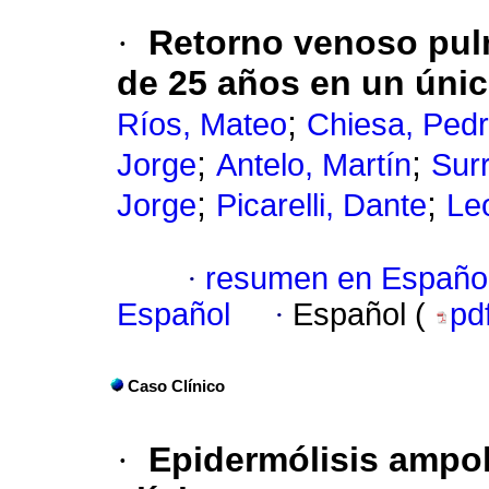
·
Retorno venoso pulm
de 25 años en un únic
;
Ríos, Mateo
Chiesa, Ped
;
;
Jorge
Antelo, Martín
Sur
;
;
Jorge
Picarelli, Dante
Le
·
resumen en Españo
Español
·
Español (
pd
Caso Clínico
·
Epidermólisis ampol