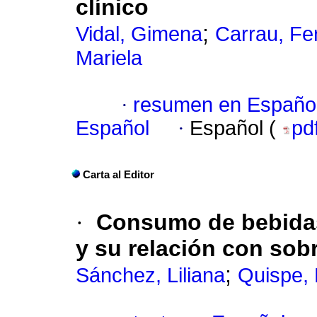
clínico
;
Vidal, Gimena
Carrau, Fe
Mariela
·
resumen en Españo
Español
·
Español (
pd
Carta al Editor
·
Consumo de bebidas
y su relación con so
;
Sánchez, Liliana
Quispe, 