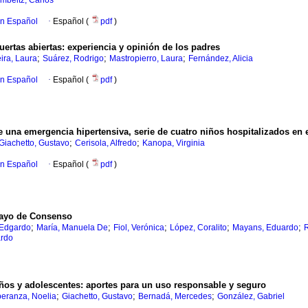
mbeltz, Carlos
en Español
·
Español (
pdf
)
ertas abiertas: experiencia y opinión de los padres
;
;
;
ira, Laura
Suárez, Rodrigo
Mastropierro, Laura
Fernández, Alicia
en Español
·
Español (
pdf
)
de una emergencia hipertensiva, serie de cuatro niños hospitalizados en e
;
;
Giachetto, Gustavo
Cerisola, Alfredo
Kanopa, Virginia
en Español
·
Español (
pdf
)
uayo de Consenso
;
;
;
;
;
, Edgardo
María, Manuela De
Fiol, Verónica
López, Coralito
Mayans, Eduardo
R
ardo
ños y adolescentes: aportes para un uso responsable y seguro
;
;
;
eranza, Noelia
Giachetto, Gustavo
Bernadá, Mercedes
González, Gabriel