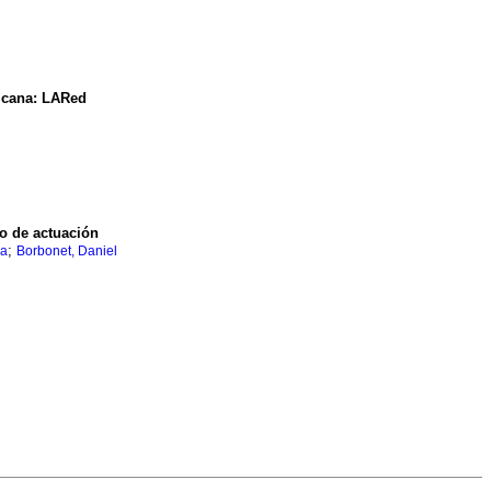
ricana: LARed
lo de actuación
;
la
Borbonet, Daniel