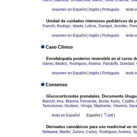
Carro, Gabriela
Ormaechea, Martín
Silva, Ema Da
Jua
·
resumen en Español
|
Inglés
|
Portugués
·
texto 
·
Unidad de cuidados intensivos pediátricos de pu
;
;
;
Franchi, Rodrigo
Idiarte, Leticia
Darrigol, Jennifer
Pere
·
resumen en Español
|
Inglés
|
Portugués
·
texto 
Caso Clínico
·
Encefalopatía posterior reversible en el curso 
;
;
;
Gamio, Beatriz
Rodríguez, Andrea
Pandolfo, Soledad
·
resumen en Español
|
Inglés
|
Portugués
·
texto 
Consenso
·
Glucocorticoides prenatales. Documento Urug
;
;
;
Bianchi, Ana
Blasina, Fernanda
Borda, Karla
Castillo
;
;
Tamosiunas, Gustavo
Viroga, Stephanie
Vitureira, Ger
·
texto en Español
·
Español (
pdf
)
·
Derivados cannábicos para uso medicinal en ni
;
;
;
Notejane, Martín
Zunino, Carlos
Rodríguez, Andrea
Sp