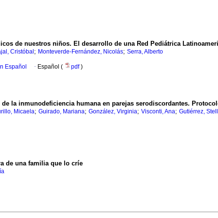
icos de nuestros niños. El desarrollo de una Red Pediátrica Latinoame
;
;
jal, Cristóbal
Monteverde-Fernández, Nicolás
Serra, Alberto
en Español
·
Español (
pdf
)
s de la inmunodeficiencia humana en parejas serodiscordantes. Protoco
;
;
;
;
rillo, Micaela
Guirado, Mariana
González, Virginia
Visconti, Ana
Gutiérrez, Stel
ra de una familia que lo críe
ía