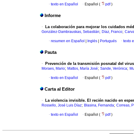
·
texto en Español
·
Español (
pdf
)
Informe
·
La colaboración para mejorar los cuidados méd
;
;
González-Dambrauskas, Sebastián
Díaz, Franco
Carva
·
resumen en Español
|
Inglés
|
Portugués
·
texto 
Pauta
·
Prevención de la transmisión posnatal del viru
;
;
;
Moraes, Mario
Mattos, María José
Sande, Verónica
Mu
·
texto en Español
·
Español (
pdf
)
Carta al Editor
·
La violencia invisible. El recién nacido en espe
;
;
Rossello, José Luis Díaz
Blasina, Fernanda
Correas, P
·
texto en Español
·
Español (
pdf
)