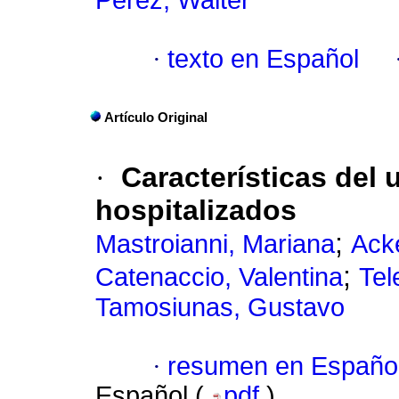
Pérez, Walter
·
texto en Español
Artículo Original
·
Características del
hospitalizados
;
Mastroianni, Mariana
Ack
;
Catenaccio, Valentina
Tel
Tamosiunas, Gustavo
·
resumen en Españo
Español (
pdf
)