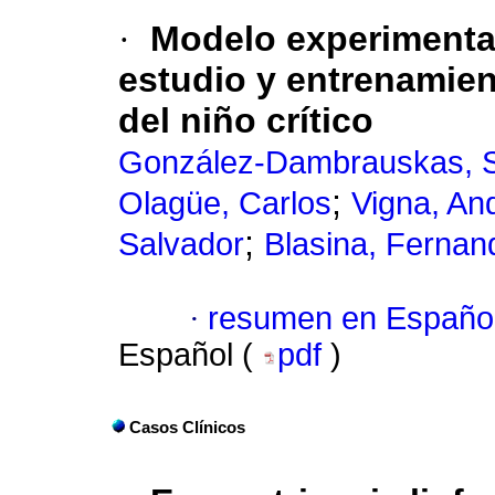
·
Modelo experimental
estudio y entrenamien
del niño crítico
González-Dambrauskas, S
;
Olagüe, Carlos
Vigna, An
;
Salvador
Blasina, Fernan
·
resumen en Españo
Español (
pdf
)
Casos Clínicos