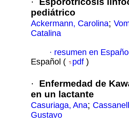
·
Esporotricosis linf
pediátrico
;
Ackermann, Carolina
Vom
Catalina
·
resumen en Españo
Español (
pdf
)
·
Enfermedad de Kawa
en un lactante
;
Casuriaga, Ana
Cassanell
Gustavo