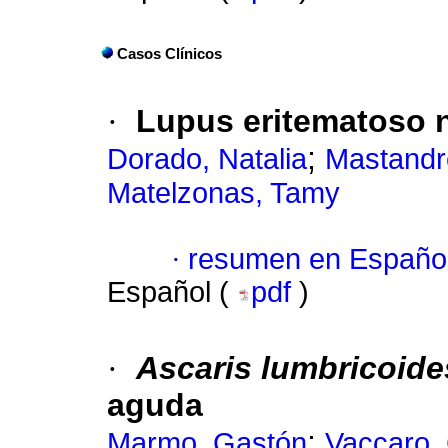
Casos Clínicos
·
Lupus eritematoso 
;
Dorado, Natalia
Mastandr
Matelzonas, Tamy
·
resumen en Españo
Español (
pdf
)
·
Ascaris lumbricoide
aguda
;
Marmo, Gastón
Vaccaro, 