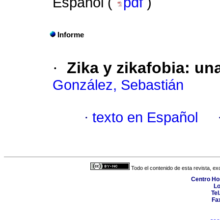
Español (
pdf
)
Informe
·
Zika y zikafobia
:
una
González, Sebastián
·
texto en Español
Todo el contenido de esta revista, ex
Centro Hos
Lo
Tel
Fa