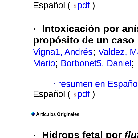
Español (
pdf
)
·
Intoxicación por an
propósito de un caso
;
Vigna1, Andrés
Valdez, M
;
;
Mario
Borbonet5, Daniel
·
resumen en Españo
Español (
pdf
)
Artículos Originales
·
Hidrops fetal por
flu