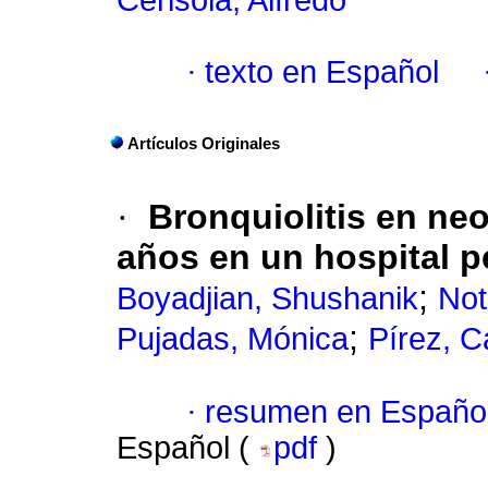
Cerisola, Alfredo
·
texto en Español
Artículos Originales
·
Bronquiolitis en ne
años en un hospital pe
;
Boyadjian, Shushanik
Not
;
Pujadas, Mónica
Pírez, C
·
resumen en Españo
Español (
pdf
)