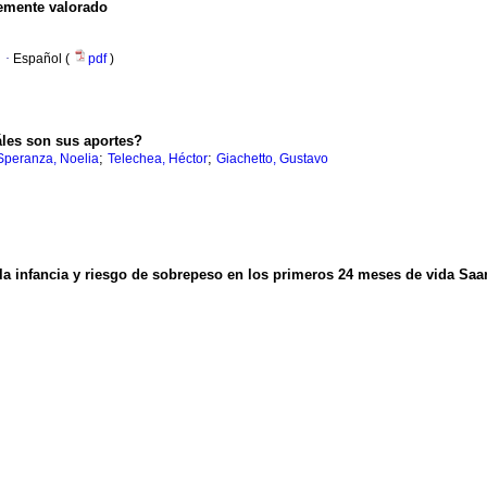
temente valorado
·
Español (
pdf
)
les son sus aportes?
;
;
Speranza, Noelia
Telechea, Héctor
Giachetto, Gustavo
la infancia y riesgo de sobrepeso en los primeros 24 meses de vida
Saar