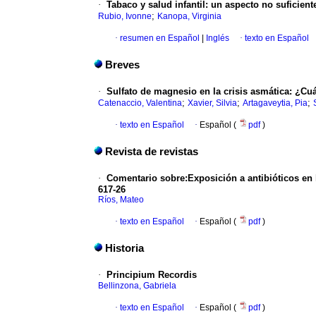
·
Tabaco y salud infantil
:
un aspecto no suficien
;
Rubio, Ivonne
Kanopa, Virginia
·
resumen en Español
|
Inglés
·
texto en Español
Breves
·
Sulfato de magnesio en la crisis asmática
:
¿Cuá
;
;
;
Catenaccio, Valentina
Xavier, Silvia
Artagaveytia, Pia
·
texto en Español
·
Español (
pdf
)
Revista de revistas
·
Comentario sobre:Exposición a antibióticos en 
617-26
Ríos, Mateo
·
texto en Español
·
Español (
pdf
)
Historia
·
Principium Recordis
Bellinzona, Gabriela
·
texto en Español
·
Español (
pdf
)