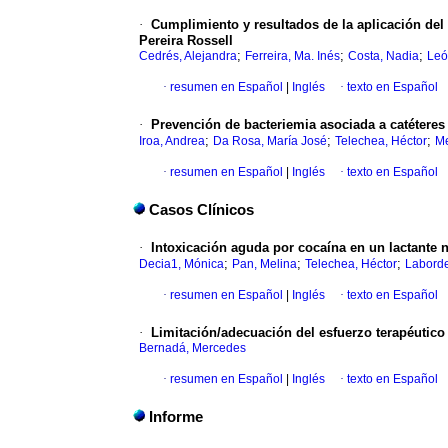
·
Cumplimiento y resultados de la aplicación del 
Pereira Rossell
;
;
;
Cedrés, Alejandra
Ferreira, Ma. Inés
Costa, Nadia
Leó
·
resumen en Español
|
Inglés
·
texto en Español
·
Prevención de bacteriemia asociada a catéteres
;
;
;
Iroa, Andrea
Da Rosa, María José
Telechea, Héctor
M
·
resumen en Español
|
Inglés
·
texto en Español
Casos Clínicos
·
Intoxicación aguda por cocaína en un lactante 
;
;
;
Decia1, Mónica
Pan, Melina
Telechea, Héctor
Laborde
·
resumen en Español
|
Inglés
·
texto en Español
·
Limitación/adecuación del esfuerzo terapéutico 
Bernadá, Mercedes
·
resumen en Español
|
Inglés
·
texto en Español
Informe