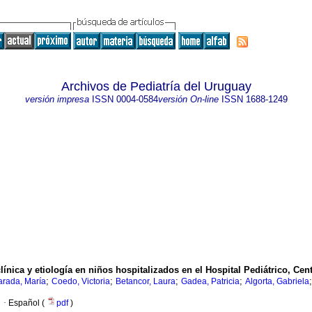
Archivos de Pediatría del Uruguay
versión impresa
ISSN
0004-0584
versión On-line
ISSN
1688-1249
ínica y etiología en niños hospitalizados en el Hospital Pediátrico, Cen
;
;
;
;
arada, María
Coedo, Victoria
Betancor, Laura
Gadea, Patricia
Algorta, Gabriela
·
Español (
pdf
)