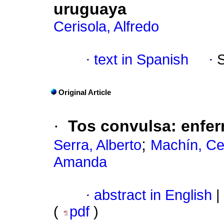
uruguaya
Cerisola, Alfredo
·
text in Spanish
·
Original Article
·
Tos convulsa: enfe
;
Serra, Alberto
Machín, Cec
Amanda
·
abstract in English
|
(
pdf
)