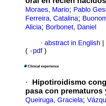
oral en recién nacido
;
Moraes, Mario
Pablo Ges
;
Ferreira, Catalina
Buonom
;
Alicia
Borbonet, Daniel
·
abstract in English
|
(
pdf
)
Clinical experience
·
Hipotiroidismo cong
pasa con prematuros 
;
Queiruga, Graciela
Vázqu