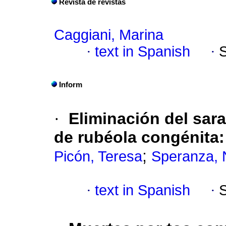
Revista de revistas
Caggiani, Marina
·
text in Spanish
·
Inform
·
Eliminación del sar
de rubéola congénita:
;
Picón, Teresa
Speranza, 
·
text in Spanish
·