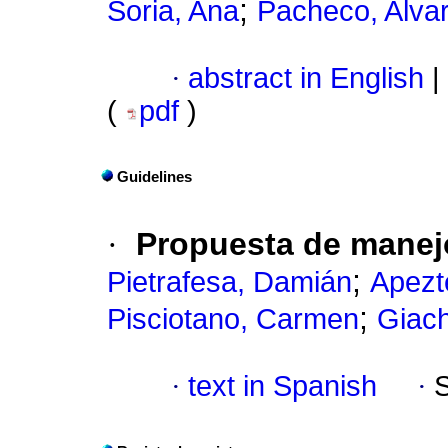
;
Soria, Ana
Pacheco, Alva
·
abstract in English
|
(
pdf
)
Guidelines
·
Propuesta de manejo
;
Pietrafesa, Damián
Apezt
;
Pisciotano, Carmen
Giach
·
text in Spanish
·