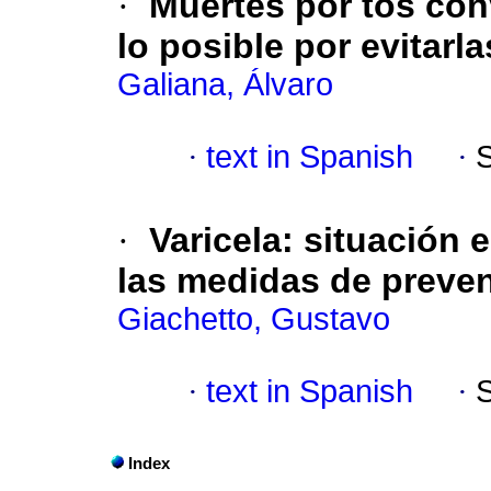
·
Muertes por tos co
lo posible por evitarl
Galiana, Álvaro
·
text in Spanish
·
·
Varicela: situación 
las medidas de preve
Giachetto, Gustavo
·
text in Spanish
·
Index