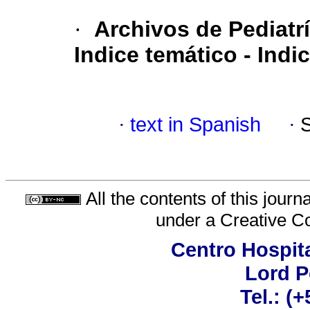
·
Archivos de Pediatr
Indice temático - Indi
·
text in Spanish
·
All the contents of this jour
under a
Creative C
Centro Hospita
Lord 
Tel.: (