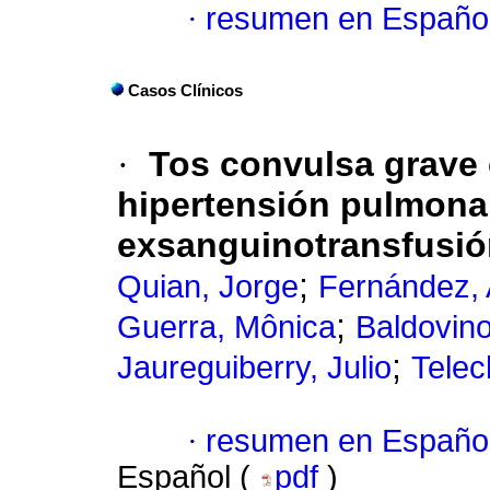
·
resumen en Españo
Casos Clínicos
·
Tos convulsa grave 
hipertensión pulmonar:
exsanguinotransfusió
;
Quian, Jorge
Fernández, A
;
Guerra, Mônica
Baldovin
;
Jaureguiberry, Julio
Telec
·
resumen en Españo
Español (
pdf
)