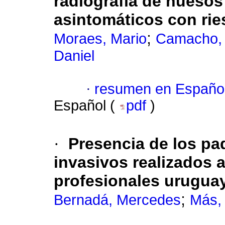
radiografía de huesos
asintomáticos con ries
;
Moraes, Mario
Camacho, 
Daniel
·
resumen en Españo
Español (
pdf
)
·
Presencia de los p
invasivos realizados a
profesionales uruguay
;
Bernadá, Mercedes
Más,