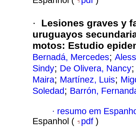
Espanhol (
pdf
)
·
Lesiones graves y f
uruguayos secundarias
motos: Estudio epide
;
Bernadá, Mercedes
Aless
;
Sindy
De Olivera, Nancy
;
;
Maira
Martínez, Luis
Migd
;
Soledad
Barrón, Fernand
·
resumo em Espanho
Espanhol (
pdf
)