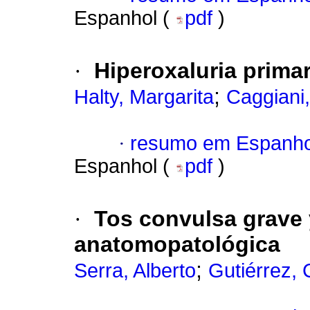
Espanhol (
pdf
)
·
Hiperoxaluria prima
;
Halty, Margarita
Caggiani
·
resumo em Espanho
Espanhol (
pdf
)
·
Tos convulsa grave 
anatomopatológica
;
Serra, Alberto
Gutiérrez,