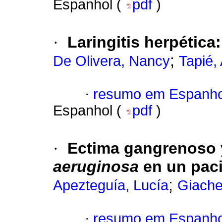
Espanhol (
pdf
)
·
Laringitis herpética
;
De Olivera, Nancy
Tapié,
·
resumo em Espanho
Espanhol (
pdf
)
·
Ectima gangrenoso y
aeruginosa
en un pac
;
Apezteguía, Lucía
Giache
·
resumo em Espanho