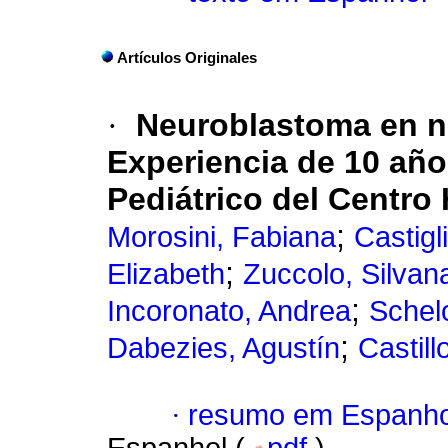
Artículos Originales
·
Neuroblastoma en n
Experiencia de 10 añ
Pediátrico del Centro 
;
Morosini, Fabiana
Castigl
;
Elizabeth
Zuccolo, Silvan
;
Incoronato, Andrea
Schel
;
Dabezies, Agustín
Castill
·
resumo em Espanho