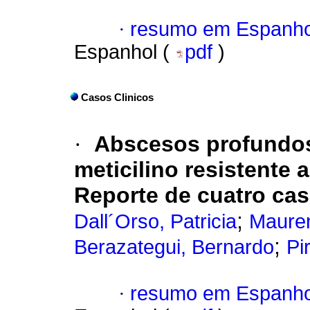
·
resumo em Espanho
Espanhol (
pdf
)
Casos Clinicos
·
Abscesos profundo
meticilino resistente
Reporte de cuatro cas
;
Dall´Orso, Patricia
Mauren
;
Berazategui, Bernardo
Pi
·
resumo em Espanho