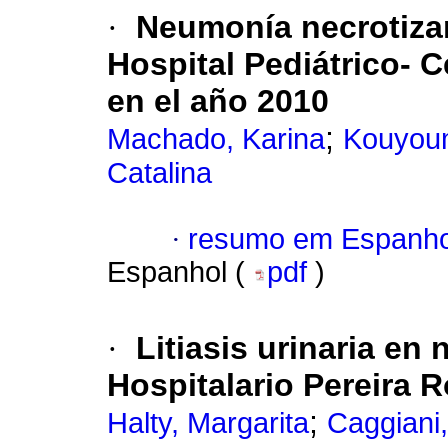
·
Neumonía necrotizan
Hospital Pediátrico- C
en el año 2010
;
Machado, Karina
Kouyoum
Catalina
·
resumo em Espanho
Espanhol (
pdf
)
·
Litiasis urinaria en
Hospitalario Pereira 
;
Halty, Margarita
Caggiani