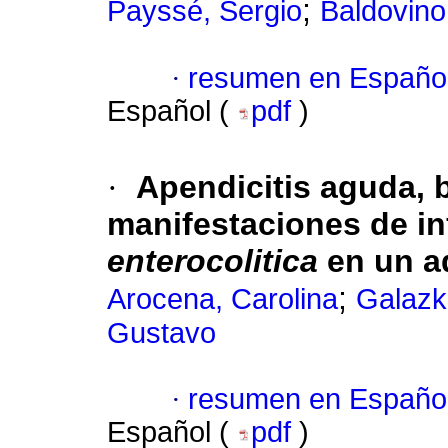
;
Payssé, Sergio
Baldovino
·
resumen en Españo
Español (
pdf
)
·
Apendicitis aguda, ba
manifestaciones de i
enterocolitica
en un a
;
Arocena, Carolina
Galazk
Gustavo
·
resumen en Españo
Español (
pdf
)