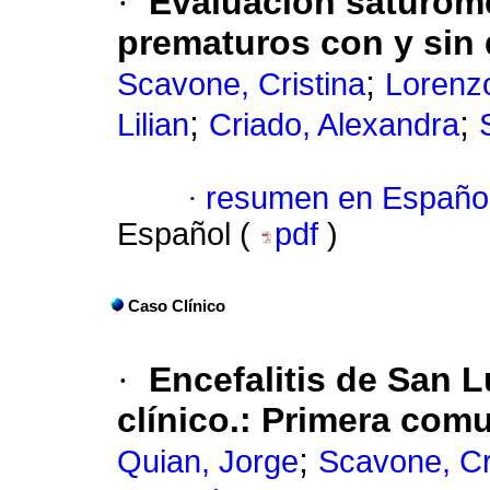
·
Evaluación saturomé
prematuros con y sin
;
Scavone, Cristina
Lorenzo
;
;
Lilian
Criado, Alexandra
·
resumen en Españo
Español (
pdf
)
Caso Clínico
·
Encefalitis de San L
clínico.: Primera com
;
Quian, Jorge
Scavone, Cr