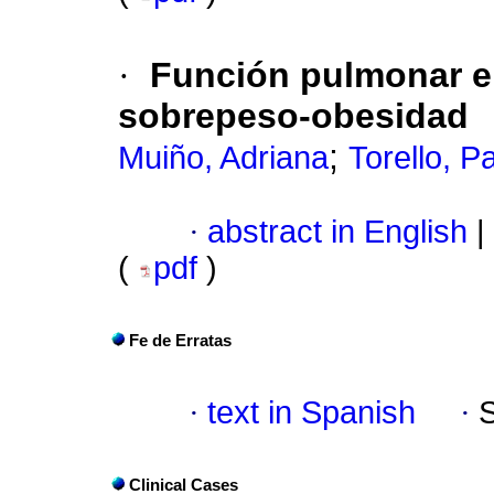
·
Función pulmonar e
sobrepeso-obesidad
;
Muiño, Adriana
Torello, Pa
·
abstract in English
|
(
pdf
)
Fe de Erratas
·
text in Spanish
·
Clinical Cases