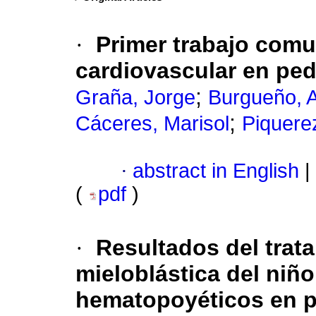
·
Primer trabajo comu
cardiovascular en ped
;
Graña, Jorge
Burgueño, 
;
Cáceres, Marisol
Piquere
·
abstract in English
|
(
pdf
)
·
Resultados del trat
mieloblástica del niñ
hematopoyéticos en p