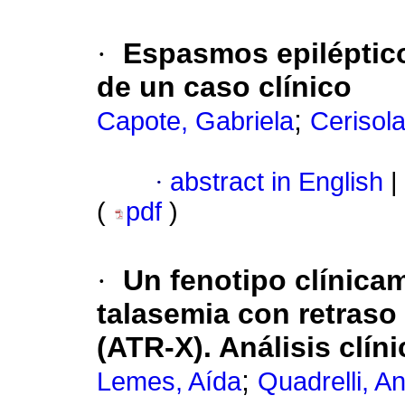
·
Espasmos epiléptico
de un caso clínico
;
Capote, Gabriela
Cerisola
·
abstract in English
|
(
pdf
)
·
Un fenotipo clínica
talasemia con retraso
(ATR-X). Análisis clí
;
Lemes, Aída
Quadrelli, A