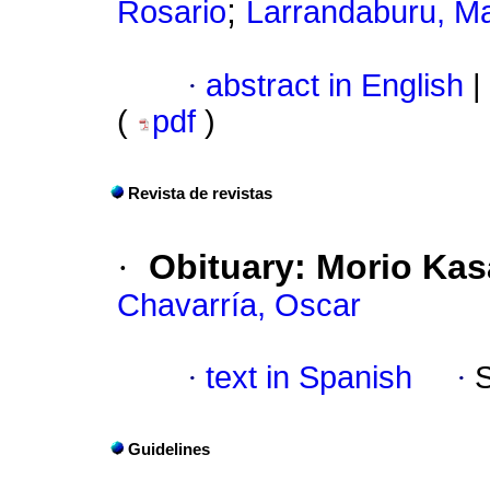
;
Rosario
Larrandaburu, Ma
·
abstract in English
|
(
pdf
)
Revista de revistas
·
Obituary: Morio Kas
Chavarría, Oscar
·
text in Spanish
·
Guidelines