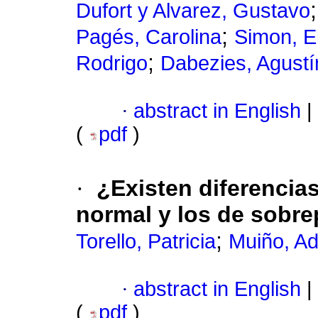
Dufort y Alvarez, Gustavo
;
Pagés, Carolina
Simon, E
;
Rodrigo
Dabezies, Agustí
·
abstract in English
|
(
pdf
)
·
¿Existen diferencia
normal y los de sobr
;
Torello, Patricia
Muiño, Ad
·
abstract in English
|
(
pdf
)