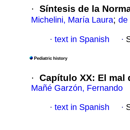
·
Síntesis de la Norm
;
Michelini, María Laura
de 
·
text in Spanish
·
Pediatric history
·
Capítulo XX: El mal 
Mañé Garzón, Fernando
·
text in Spanish
·