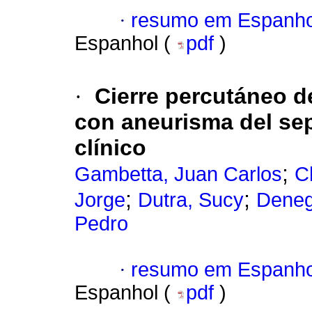
·
resumo em Espanho
Espanhol (
pdf
)
·
Cierre percutáneo d
con aneurisma del se
clínico
;
Gambetta, Juan Carlos
C
;
;
Jorge
Dutra, Sucy
Deneg
Pedro
·
resumo em Espanho
Espanhol (
pdf
)