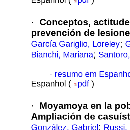
Espanhol (
pdf
)
·
Conceptos, actitude
prevención de lesion
;
García Gariglio, Loreley
G
;
Bianchi, Mariana
Santoro,
·
resumo em Espanho
Espanhol (
pdf
)
·
Moyamoya en la pobla
Ampliación de casuíst
;
González, Gabriel
Russi,