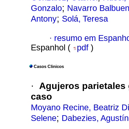
;
Gonzalo
Navarro Balbue
;
Antony
Solá, Teresa
·
resumo em Espanho
Espanhol (
pdf
)
Casos Clinicos
·
Agujeros parietales 
caso
Moyano Recine, Beatriz Di
;
Selene
Dabezies, Agustín