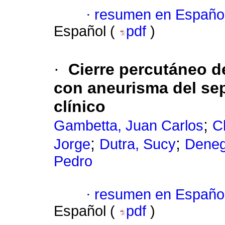
·
resumen en Españo
Español (
pdf
)
·
Cierre percutáneo d
con aneurisma del se
clínico
;
Gambetta, Juan Carlos
C
;
;
Jorge
Dutra, Sucy
Deneg
Pedro
·
resumen en Españo
Español (
pdf
)