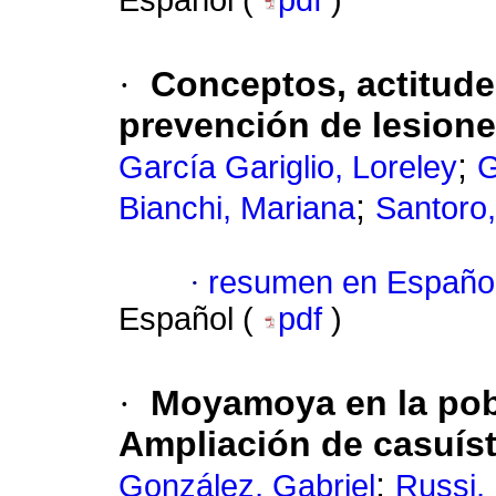
Español (
pdf
)
·
Conceptos, actitude
prevención de lesion
;
García Gariglio, Loreley
G
;
Bianchi, Mariana
Santoro,
·
resumen en Españo
Español (
pdf
)
·
Moyamoya en la pobla
Ampliación de casuíst
;
González, Gabriel
Russi,