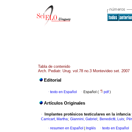
Tabla de contenido
Arch. Pediatr. Urug. vol.78 no.3 Montevideo set. 2007
Editorial
·
texto en Español
·
Español (
pdf
)
Artículos Originales
·
Implantes protésicos testiculares en la infanci
;
;
;
Carricart, Martha
Giannini, Gabriel
Benedictti, Luis
Pér
·
resumen en Español
|
Inglés
·
texto en Español