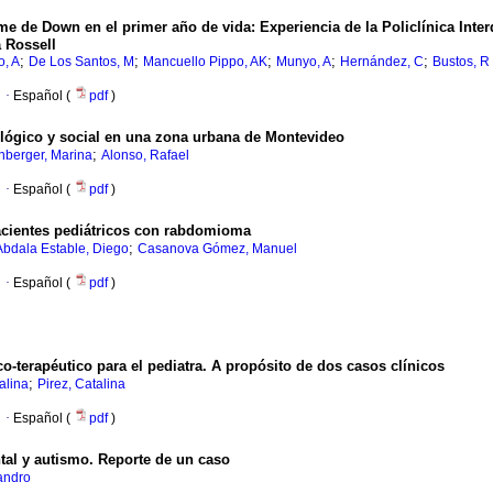
e de Down en el primer año de vida: Experiencia de la Policlínica Inte
a Rossell
;
;
;
;
;
o, A
De Los Santos, M
Mancuello Pippo, AK
Munyo, A
Hernández, C
Bustos, R
·
Español (
pdf
)
ológico y social en una zona urbana de Montevideo
;
nberger, Marina
Alonso, Rafael
·
Español (
pdf
)
pacientes pediátricos con rabdomioma
;
Abdala Estable, Diego
Casanova Gómez, Manuel
·
Español (
pdf
)
co-terapéutico para el pediatra. A propósito de dos casos clínicos
;
alina
Pirez, Catalina
·
Español (
pdf
)
tal y autismo. Reporte de un caso
andro