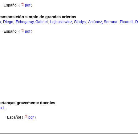
·
Español (
pdf
)
transposición simple de grandes arterias
;
;
;
;
a, Diego
Echegaray, Gabriel
Lejbusiewicz, Gladys
Antúnez, Serrana
Picarelli, 
·
Español (
pdf
)
crianças gravemente doentes
a L.
l
·
Español (
pdf
)