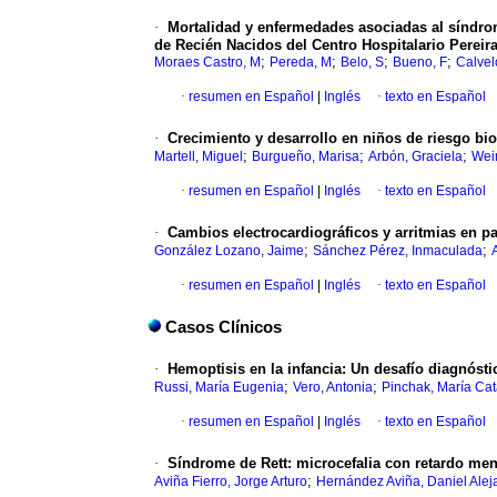
·
Mortalidad y enfermedades asociadas al síndrom
de Recién Nacidos del Centro Hospitalario Pereir
;
;
;
;
Moraes Castro, M
Pereda, M
Belo, S
Bueno, F
Calvel
·
resumen en Español
|
Inglés
·
texto en Español
·
Crecimiento y desarrollo en niños de riesgo bi
;
;
;
Martell, Miguel
Burgueño, Marisa
Arbón, Graciela
Wei
·
resumen en Español
|
Inglés
·
texto en Español
·
Cambios electrocardiográficos y arritmias en 
;
;
González Lozano, Jaime
Sánchez Pérez, Inmaculada
·
resumen en Español
|
Inglés
·
texto en Español
Casos Clínicos
·
Hemoptisis en la infancia: Un desafío diagnósti
;
;
Russi, María Eugenia
Vero, Antonia
Pinchak, María Cat
·
resumen en Español
|
Inglés
·
texto en Español
·
Síndrome de Rett: microcefalia con retardo men
;
Aviña Fierro, Jorge Arturo
Hernández Aviña, Daniel Alej