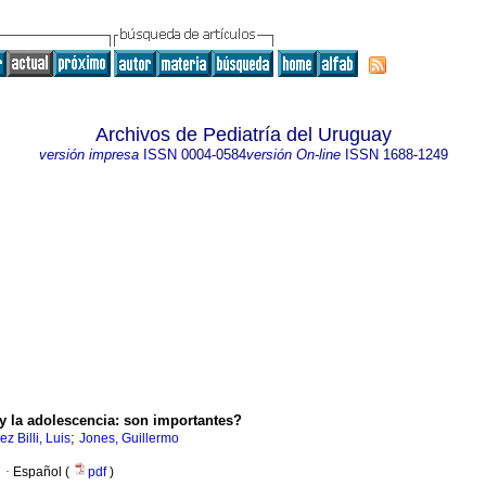
Archivos de Pediatría del Uruguay
versión impresa
ISSN
0004-0584
versión On-line
ISSN
1688-1249
a y la adolescencia: son importantes?
;
ez Billi, Luis
Jones, Guillermo
·
Español (
pdf
)