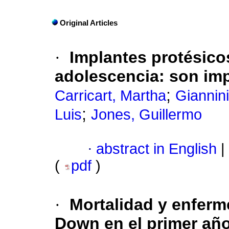
Original Articles
·
Implantes protésicos
adolescencia: son im
;
Carricart, Martha
Giannini
;
Luis
Jones, Guillermo
·
abstract in English
|
(
pdf
)
·
Mortalidad y enfer
Down en el primer año