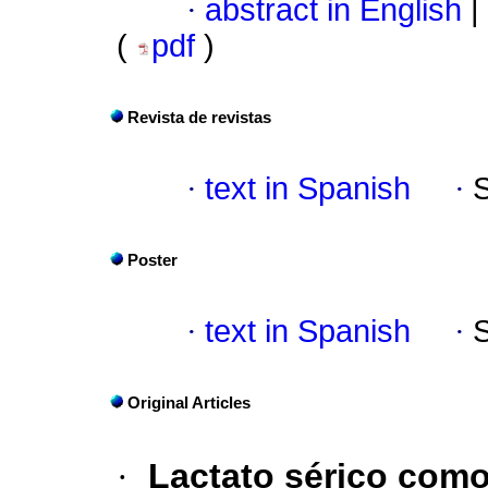
·
abstract in English
|
(
pdf
)
Revista de revistas
·
text in Spanish
·
Poster
·
text in Spanish
·
Original Articles
·
Lactato sérico com