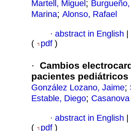
;
Martell, Miguel
Burgueño,
;
Marina
Alonso, Rafael
·
abstract in English
|
(
pdf
)
·
Cambios electrocard
pacientes pediátrico
;
González Lozano, Jaime
;
Estable, Diego
Casanova
·
abstract in English
|
(
pdf
)