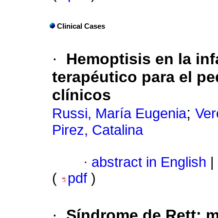
Clinical Cases
·
Hemoptisis en la inf
terapéutico para el pe
clínicos
;
Russi, María Eugenia
Ver
Pirez, Catalina
·
abstract in English
|
(
pdf
)
·
Síndrome de Rett: m