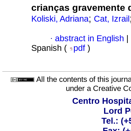
crianças gravemente 
;
Koliski, Adriana
Cat, Izrail
·
abstract in English
|
Spanish (
pdf
)
All the contents of this jour
under a
Creative C
Centro Hospita
Lord 
Tel.: (
Fax: (