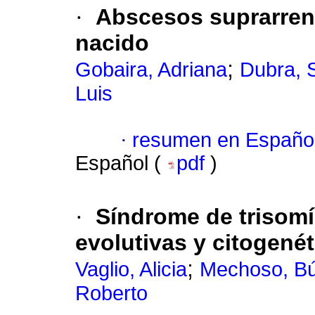
·
Abscesos suprarrena
nacido
;
Gobaira, Adriana
Dubra, S
Luis
·
resumen en Españo
Español (
pdf
)
·
Síndrome de trisomía
evolutivas y citogené
;
Vaglio, Alicia
Mechoso, Bú
Roberto