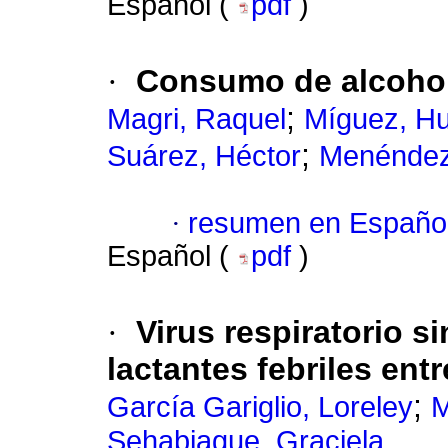
Español (
pdf
)
·
Consumo de alcohol
;
Magri, Raquel
Míguez, H
;
Suárez, Héctor
Menéndez
·
resumen en Españo
Español (
pdf
)
·
Virus respiratorio si
lactantes febriles entr
;
García Gariglio, Loreley
M
Sehabiague, Graciela