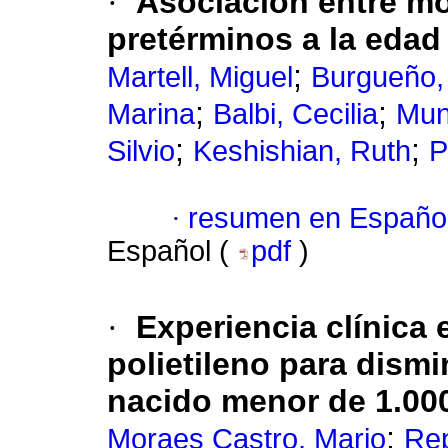
·
Asociación entre mo
pretérminos a la edad
;
Martell, Miguel
Burgueño,
;
;
Marina
Balbi, Cecilia
Muny
;
;
Silvio
Keshishian, Ruth
P
·
resumen en Españo
Español (
pdf
)
·
Experiencia clínica 
polietileno para dismi
nacido menor de 1.00
;
Moraes Castro, Mario
Rep