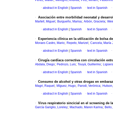
Pérez, Walter
Melogno, Andrea
Píriz, Miriam
Pastorino
·
abstract in English
|
Spanish
·
text in Spanish
·
·
Asociación entre morbilidad neonatal y desarrol
;
;
;
Martell, Miguel
Burgueño, Marisa
Arbón, Graciela
Wei
·
abstract in English
|
Spanish
·
text in Spanish
·
·
Experiencia clínica en la utilización de bolsa 
;
;
Moraes Castro, Mario
Repeto, Marizel
Cancela, María 
·
abstract in English
|
Spanish
·
text in Spanish
·
·
Cirugía cardíaca correctiva con circulación ext
;
;
;
Abdala, Diego
Pedrozo, Luis
Touyá, Guillermo
Ligüera
·
abstract in English
|
Spanish
·
text in Spanish
·
·
Consumo de alcohol y otras drogas en embara
;
;
;
Magri, Raquel
Míguez, Hugo
Parodi, Verónica
Hutson,
·
abstract in English
|
Spanish
·
text in Spanish
·
·
Virus respiratorio sincicial en el screening de la
;
;
García Gariglio, Loreley
Machado, Maren Karina
Bello