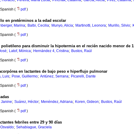
, Horacio
Pereira, María Luisa
Pinchak, Catalina
García, Alicia
Pírez, Catalina
Spanish (
pdf
)
lo en pretérminos a la edad escolar
;
;
;
;
;
nberger, Marina
Balbi, Cecilia
Munyo, Alicia
Martinotti, Leonora
Murillo, Silvio
Spanish (
pdf
)
de polietileno para disminuir la hipotermia en el recién nacido menor de
;
;
;
José
Latof, Mónica
Hernández 4, Cristina
Bustos, Raúl
Spanish (
pdf
)
racorpórea en lactantes de bajo peso e hiperflujo pulmonar
;
;
;
, Luis
Pose, Guillermo
Antúnez, Serrana
Picarelli, Dante
Spanish (
pdf
)
zadas
;
;
;
;
 Janine
Suárez, Héctor
Menéndez, Adriana
Koren, Gideon
Bustos, Raúl
Spanish (
pdf
)
ctantes febriles entre 29 y 90 días
;
, Osvaldo
Sehabiague, Graciela