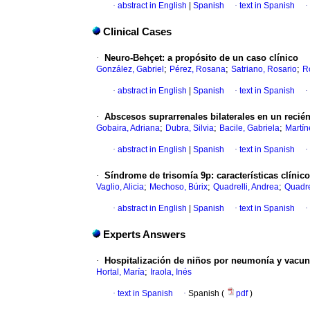
·
abstract in English
|
Spanish
·
text in Spanish
·
Clinical Cases
·
Neuro-Behçet: a propósito de un caso clínico
;
;
;
González, Gabriel
Pérez, Rosana
Satriano, Rosario
R
·
abstract in English
|
Spanish
·
text in Spanish
·
·
Abscesos suprarrenales bilaterales en un recié
;
;
;
Gobaira, Adriana
Dubra, Silvia
Bacile, Gabriela
Martín
·
abstract in English
|
Spanish
·
text in Spanish
·
·
Síndrome de trisomía 9p: características clínic
;
;
;
Vaglio, Alicia
Mechoso, Búrix
Quadrelli, Andrea
Quadre
·
abstract in English
|
Spanish
·
text in Spanish
·
Experts Answers
·
Hospitalización de niños por neumonía y vacun
;
Hortal, María
Iraola, Inés
·
text in Spanish
·
Spanish (
pdf
)