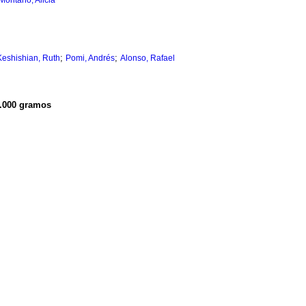
Montano, Alicia
;
;
Keshishian, Ruth
Pomi, Andrés
Alonso, Rafael
 1.000 gramos