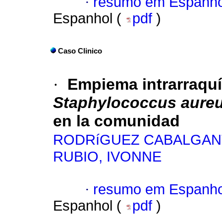
·
resumo em Espanho
Espanhol (
pdf
)
Caso Clinico
·
Empiema intrarraqu
Staphylococcus aure
en la comunidad
RODRíGUEZ CABALGANT
RUBIO, IVONNE
·
resumo em Espanho
Espanhol (
pdf
)