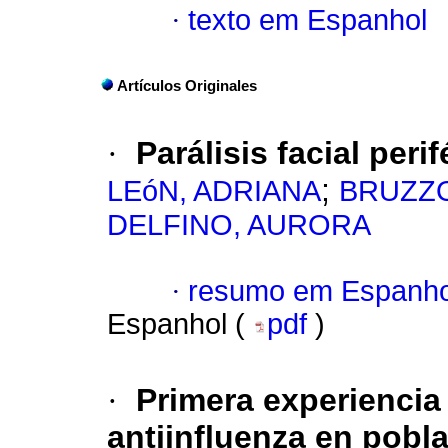
·
texto em Espanhol
Artículos Originales
·
Parálisis facial peri
;
LEóN, ADRIANA
BRUZZO
DELFINO, AURORA
·
resumo em Espanho
Espanhol (
pdf
)
·
Primera experiencia
antiinfluenza en pobla