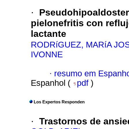
·
Pseudohipoaldoster
pielonefritis con refl
lactante
RODRíGUEZ, MARíA JO
IVONNE
·
resumo em Espanho
Espanhol (
pdf
)
Los Expertos Responden
·
Trastornos de ansie