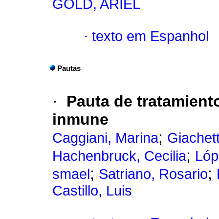
GOLD, ARIEL
·
texto em Espanhol
Pautas
·
Pauta de tratamient
inmune
;
Caggiani, Marina
Giachet
;
Hachenbruck, Cecilia
Lóp
;
;
smael
Satriano, Rosario
Castillo, Luis