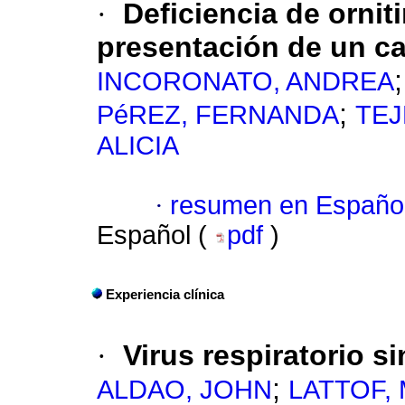
·
Deficiencia de ornit
presentación de un c
INCORONATO, ANDREA
;
PéREZ, FERNANDA
TEJ
ALICIA
·
resumen en Españo
Español (
pdf
)
Experiencia clínica
·
Virus respiratorio s
;
ALDAO, JOHN
LATTOF,