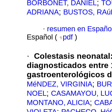
;
BORBONET, DANIEL
TO
;
ADRIANA
BUSTOS, RAú
·
resumen en Españo
Español (
pdf
)
·
Colestasis neonatal
diagnosticados entre 
gastroenterológicos d
;
MéNDEZ, VIRGINIA
BUR
;
NOEL
CASAMAYOU, LU
;
MONTANO, ALICIA
CABA
;
VIOLETA
PACHECO, Hé