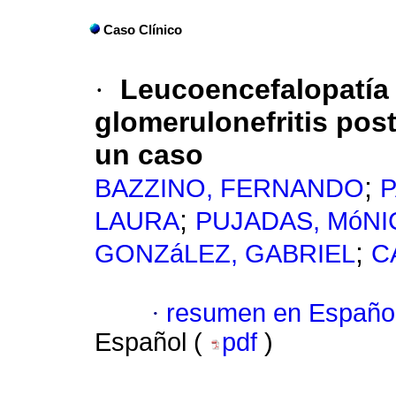
Caso Clínico
·
Leucoencefalopatía 
glomerulonefritis pos
un caso
;
BAZZINO, FERNANDO
;
LAURA
PUJADAS, MóNI
;
GONZáLEZ, GABRIEL
C
·
resumen en Españo
Español (
pdf
)