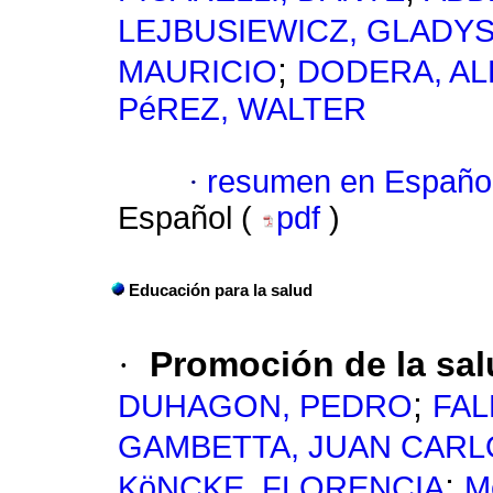
LEJBUSIEWICZ, GLADY
;
MAURICIO
DODERA, A
PéREZ, WALTER
·
resumen en Españo
Español (
pdf
)
Educación para la salud
·
Promoción de la sal
;
DUHAGON, PEDRO
FAL
GAMBETTA, JUAN CARL
;
KöNCKE, FLORENCIA
M