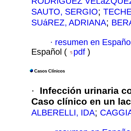
RODRíGUEZ VELáZQUEZ
;
SAUTO, SERGIO
TECHE
;
SUáREZ, ADRIANA
BER
·
resumen en Españo
Español (
pdf
)
Casos Clínicos
·
Infección urinaria c
Caso clínico en un la
;
ALBERELLI, IDA
CAGGIA