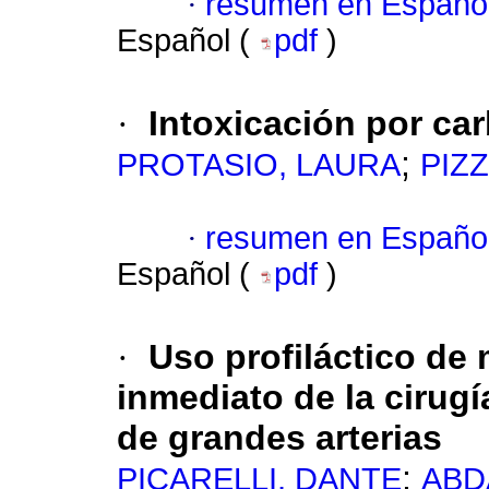
·
resumen en Españo
Español (
pdf
)
·
Intoxicación por c
;
PROTASIO, LAURA
PIZ
·
resumen en Españo
Español (
pdf
)
·
Uso profiláctico de 
inmediato de la cirugí
de grandes arterias
;
PICARELLI, DANTE
ABD