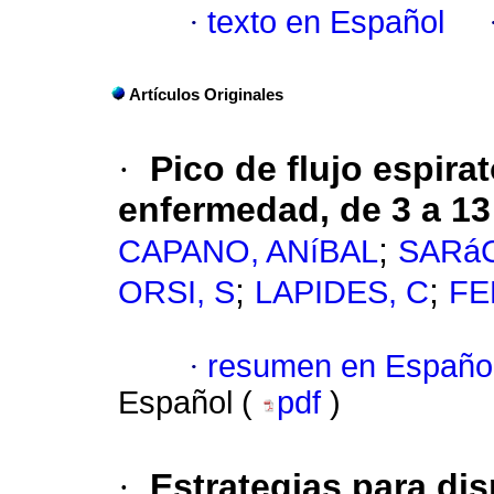
·
texto en Español
Artículos Originales
·
Pico de flujo espira
enfermedad, de 3 a 1
;
CAPANO, ANíBAL
SARáC
;
;
ORSI, S
LAPIDES, C
FE
·
resumen en Españo
Español (
pdf
)
·
Estrategias para dis