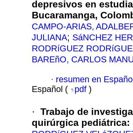
depresivos en estudi
Bucaramanga, Colom
CAMPO-ARIAS, ADALBE
;
JULIANA
SáNCHEZ HER
RODRíGUEZ RODRíGUEZ
BAREñO, CARLOS MAN
·
resumen en Españo
Español (
pdf
)
·
Trabajo de investiga
quirúrgica pediátrica: