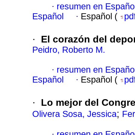
·
resumen en Españo
Español
·
Español (
pd
·
El corazón del depor
Peidro, Roberto M.
·
resumen en Españo
Español
·
Español (
pd
·
Lo mejor del Congr
;
Olivera Sosa, Jessica
Fer
·
resumen en Españo