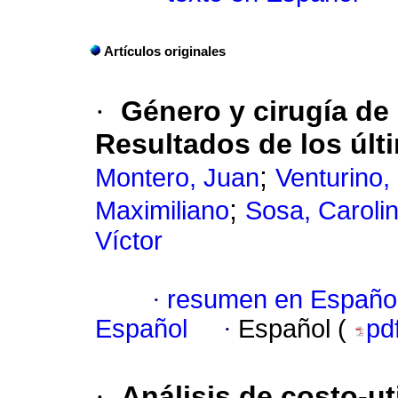
Artículos originales
·
Género y cirugía de 
Resultados de los úl
;
Montero, Juan
Venturino,
;
Maximiliano
Sosa, Caroli
Víctor
·
resumen en Españo
Español
·
Español (
pd
·
Análisis de costo-ut