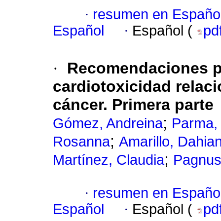
·
resumen en Españo
Español
·
Español (
pd
·
Recomendaciones pa
cardiotoxicidad relaci
cáncer. Primera parte
;
Gómez, Andreina
Parma, 
;
Rosanna
Amarillo, Dahia
;
Martínez, Claudia
Pagnus
·
resumen en Españo
Español
·
Español (
pd