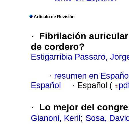
Artículo de Revisión
·
Fibrilación auricula
de cordero?
Estigarribia Passaro, Jorg
·
resumen en Españo
Español
·
Español (
pd
·
Lo mejor del congre
;
Gianoni, Keril
Sosa, Davi