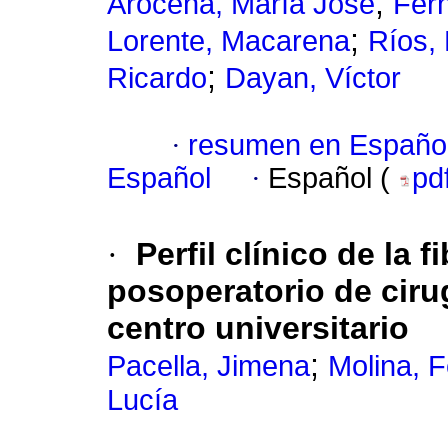
;
Arocena, María José
Fer
;
Lorente, Macarena
Ríos,
;
Ricardo
Dayan, Víctor
·
resumen en Españo
Español
·
Español (
pd
·
Perfil clínico de la f
posoperatorio de ciru
centro universitario
;
Pacella, Jimena
Molina, 
Lucía