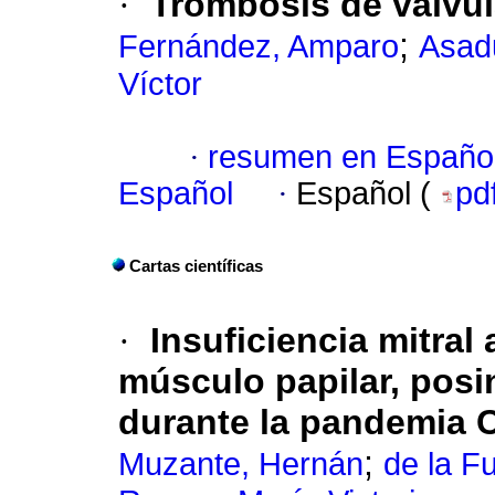
·
Trombosis de válvul
;
Fernández, Amparo
Asadu
Víctor
·
resumen en Españo
Español
·
Español (
pd
Cartas científicas
·
Insuficiencia mitral
músculo papilar, posi
durante la pandemia 
;
Muzante, Hernán
de la F