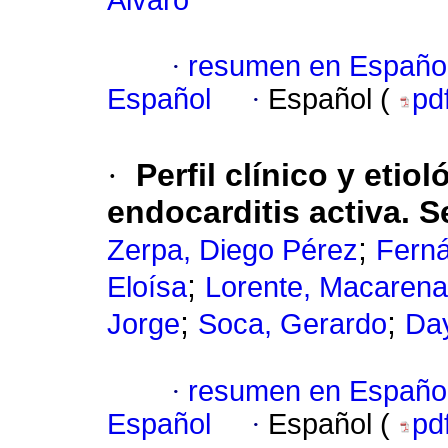
Álvaro
·
resumen en Españo
Español
·
Español (
pd
·
Perfil clínico y eti
endocarditis activa. 
;
Zerpa, Diego Pérez
Fern
;
Eloísa
Lorente, Macarena
;
;
Jorge
Soca, Gerardo
Day
·
resumen en Españo
Español
·
Español (
pd