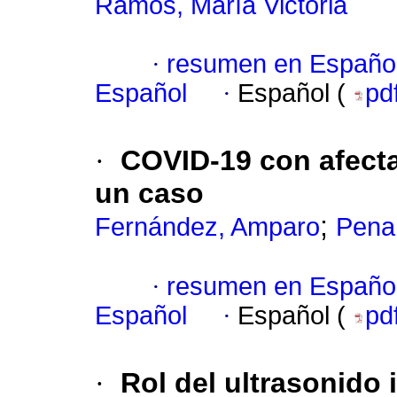
Ramos, María Victoria
·
resumen en Españo
Español
·
Español (
pd
·
COVID-19 con afecta
un caso
;
Fernández, Amparo
Pena
·
resumen en Españo
Español
·
Español (
pd
·
Rol del ultrasonido 