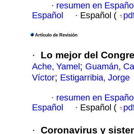
·
resumen en Españo
Español
·
Español (
pd
Artículo de Revisión
·
Lo mejor del Congr
;
Ache, Yamel
Guamán, Ca
;
Víctor
Estigarribia, Jorge
·
resumen en Españo
Español
·
Español (
pd
·
Coronavirus y siste