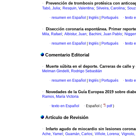
·
Prevención de trombosis protésica con anticoagu
;
;
;
Tabó, Julia
Resquin, Valentina
Silveira, Carolina
Souza
·
resumen en Español
|
Inglés
|
Portugués
·
texto 
·
Disección coronaria espontánea. Primer reporte
;
;
;
Mila, Rafael
Albistur, Juan
Bachini, Juan Pablo
Niggem
·
resumen en Español
|
Inglés
|
Portugués
·
texto 
Comentario Editorial
·
Muerte súbita en el deporte. Carreras de calle 
Melman Gindelli, Rodrigo Sebastián
·
resumen en Español
|
Inglés
|
Portugués
·
texto 
·
Novedades de la Guía Europea 2019 sobre diabe
Ramos, María Victoria
·
texto en Español
·
Español (
pdf
)
Artículo de Revisión
·
Infarto agudo de miocardio sin lesiones corona
;
;
;
Ache, Yamel
Guamán, Carlos
Viñole, Lorena
Vignolo,