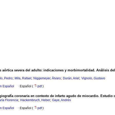
s aórtica severa del adulto: indicaciones y morbimortalidad. Análisis del
;
;
;
;
llo, Pedro
Mila, Rafael
Niggemeyer, Álvaro
Durán, Ariel
Vignolo, Gustavo
en Español
·
Español (
pdf
)
ografía coronaria en contexto de infarto agudo de miocardio. Estudio 
;
;
ría Florencia
Hackembruch, Heber
Gaye, Andrés
en Español
·
Español (
pdf
)