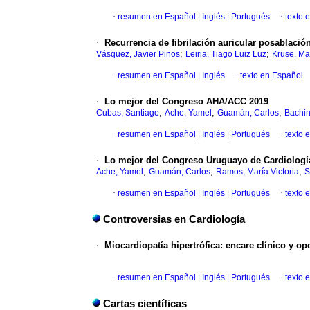
·
resumen en Español
|
Inglés
|
Portugués
·
texto 
·
Recurrencia de fibrilación auricular posablació
;
;
Vásquez, Javier Pinos
Leiria, Tiago Luiz Luz
Kruse, Ma
·
resumen en Español
|
Inglés
·
texto en Español
·
Lo mejor del Congreso AHA/ACC 2019
;
;
;
Cubas, Santiago
Ache, Yamel
Guamán, Carlos
Bachin
·
resumen en Español
|
Inglés
|
Portugués
·
texto 
·
Lo mejor del Congreso Uruguayo de Cardiologí
;
;
;
Ache, Yamel
Guamán, Carlos
Ramos, María Victoria
S
·
resumen en Español
|
Inglés
|
Portugués
·
texto 
Controversias en Cardiología
·
Miocardiopatía hipertrófica: encare clínico y o
·
resumen en Español
|
Inglés
|
Portugués
·
texto 
Cartas científicas