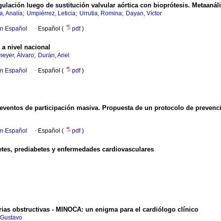
lación luego de sustitución valvular aórtica con bioprótesis. Metaanáli
;
;
;
, Analía
Umpiérrez, Leticia
Urrutia, Romina
Dayan, Víctor
en Español
·
Español (
pdf
)
 a nivel nacional
;
eyer, Álvaro
Durán, Ariel
en Español
·
Español (
pdf
)
y eventos de participación masiva. Propuesta de un protocolo de prevenci
en Español
·
Español (
pdf
)
tes, prediabetes y enfermedades cardiovasculares
rias obstructivas - MINOCA: un enigma para el cardiólogo clínico
 Gustavo