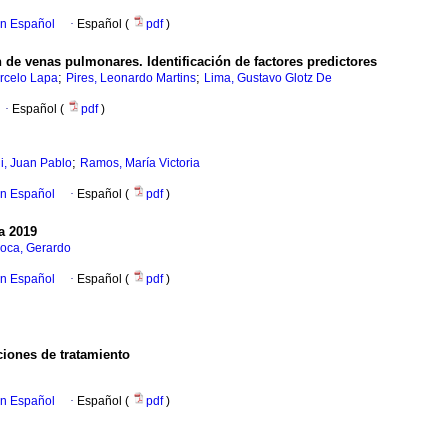
en Español
·
Español (
pdf
)
n de venas pulmonares. Identificación de factores predictores
;
;
rcelo Lapa
Pires, Leonardo Martins
Lima, Gustavo Glotz De
·
Español (
pdf
)
;
i, Juan Pablo
Ramos, María Victoria
en Español
·
Español (
pdf
)
a 2019
oca, Gerardo
en Español
·
Español (
pdf
)
pciones de tratamiento
en Español
·
Español (
pdf
)