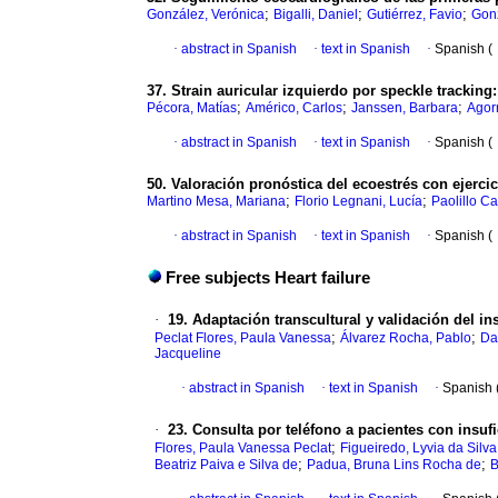
;
;
;
González, Verónica
Bigalli, Daniel
Gutiérrez, Favio
Gon
·
abstract in Spanish
·
text in Spanish
·
Spanish (
37. Strain auricular izquierdo por speckle trackin
;
;
;
Pécora, Matías
Américo, Carlos
Janssen, Barbara
Agorr
·
abstract in Spanish
·
text in Spanish
·
Spanish (
50. Valoración pronóstica del ecoestrés con ejerci
;
;
Martino Mesa, Mariana
Florio Legnani, Lucía
Paolillo C
·
abstract in Spanish
·
text in Spanish
·
Spanish (
Free subjects Heart failure
·
19. Adaptación transcultural y validación del i
;
;
Peclat Flores, Paula Vanessa
Álvarez Rocha, Pablo
Da
Jacqueline
·
abstract in Spanish
·
text in Spanish
·
Spanish 
·
23. Consulta por teléfono a pacientes con insuf
;
Flores, Paula Vanessa Peclat
Figueiredo, Lyvia da Silva
;
;
Beatriz Paiva e Silva de
Padua, Bruna Lins Rocha de
B