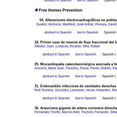
·
abstract in Spanish
·
text in Spanish
·
Spanish 
Free themes Prevention
·
54. Alteraciones electrocardiográficas en pobla
;
;
Guatini, Verónica
Manfredi, José Aníbal
Pereyra, David
·
abstract in Spanish
·
text in Spanish
·
Spanish 
18. Primer caso de reserva de flujo fraccional del
;
;
Albistur, Juan
Lluberas, Ricardo
Mila, Rafael
·
abstract in Spanish
·
text in Spanish
·
Spanish (
25. Miocardiopatía catecolaminérgica asociada a 
;
;
;
Arocena, María José
Farachio, Paula
Rener, Andrés
Pa
·
abstract in Spanish
·
text in Spanish
·
Spanish (
31. Endocarditis infecciosa de cavidades derecha
;
;
;
Roif, Romina
González, Leonardo
Heuer, Alejandro
Rei
·
abstract in Spanish
·
text in Spanish
·
Spanish (
36. Aneurisma gigante de arteria coronaria derech
;
;
Fernández Triviño, Marcos Ariel
Pachioli, Fernando
Dela