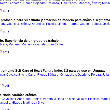
;
;
;
;
zález, Leonardo
Heuer, Alejandro
Reinoso, Juan Carlos
Marichal, Álvaro
Russo
pdf
)
g: protocolo para su estudio y creación de modelo para análisis segmenta
;
;
;
;
ody, Valentina
Gómez, Andreina
Pacella, Jimena
Parma, Gabriel
Boggia, José
pdf
)
cio. Experiencia de un grupo de trabajo
;
abrera, Mariana
Martino Navarrete, Juan Carlos
pdf
)
nstrumento Self Care of Heart Failure Index 6.2 para su uso en Uruguay
;
;
;
ntas Cavalcanti, Ana Carla
Riegel, Bárbara
Ormaechea, Gabriela
Pereira, Julia
(
pdf
)
iciencia cardiáca crónica
;
;
;
Cavalcanti, Ana Carla Dantas
Pereira, Juliana de Melo Vellozo
Einstoss, Marin
andeira, Glaucio Martins da Silva