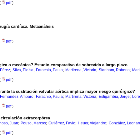
(
pdf
)
rugía cardíaca. Metaanálisis
(
pdf
)
lógica o mecánica? Estudio comparativo de sobrevida a largo plazo
;
;
;
;
;
 Pérez
Silva, Eloísa
Farachio, Paula
Martirena, Victoria
Stanham, Roberto
Mari
(
pdf
)
rante la sustitución valvular aórtica implica mayor riesgo quirúrgico?
;
;
;
;
Fernández, Amparo
Farachio, Paula
Martirena, Victoria
Estigarribia, Jorge
Lore
(
pdf
)
 circulación extracorpórea
;
;
;
;
noso, Juan
Pouso, Marcos
Gutiérrez, Favio
Heuer, Alejandro
González, Leonar
(
pdf
)