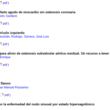
pdf
)
nfarto agudo de miocardio sin estenosis coronaria
nolo, Gustavo
pdf
)
trículo izquierdo
;
Guzmán, Rodrigo
Surraco, Jose Luis
pdf
)
ara alivio de estenosis subvalvular aórtica residual. Un recurso a tener 
Enrique
pdf
)
e Danon
uan Manuel Passarino
(
pdf
)
en la enfermedad del nodo sinusal por estado hipervagotónico