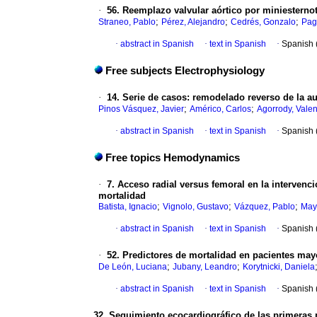
·
56. Reemplazo valvular aórtico por miniestern
;
;
;
Straneo, Pablo
Pérez, Alejandro
Cedrés, Gonzalo
Pag
·
abstract in Spanish
·
text in Spanish
·
Spanish 
Free subjects Electrophysiology
·
14. Serie de casos: remodelado reverso de la au
;
;
Pinos Vásquez, Javier
Américo, Carlos
Agorrody, Valen
·
abstract in Spanish
·
text in Spanish
·
Spanish 
Free topics Hemodynamics
·
7. Acceso radial versus femoral en la interven
mortalidad
;
;
;
Batista, Ignacio
Vignolo, Gustavo
Vázquez, Pablo
May
·
abstract in Spanish
·
text in Spanish
·
Spanish 
·
52. Predictores de mortalidad en pacientes ma
;
;
De León, Luciana
Jubany, Leandro
Korytnicki, Daniela
·
abstract in Spanish
·
text in Spanish
·
Spanish 
32. Seguimiento ecocardiográfico de las primeras p