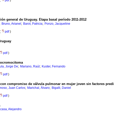
(
pdf
)
ción general de Uruguay. Etapa basal período 2011-2012
;
;
;
Bruno, Arianel
Barot, Patricia
Ponzo, Jacqueline
(
pdf
)
 Uruguay
pdf
)
feocromocitoma
;
;
ula, Jorge De
Mariano, Raúl
Kuster, Fernando
pdf
)
s con compromiso de válvula pulmonar en mujer joven sin factores pred
;
;
noso, Juan Carlos
Marichal, Álvaro
Bigalli, Daniel
pdf
)
a
casa, Alejandro