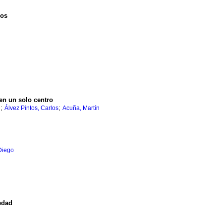
ios
en un solo centro
;
;
l
Álvez Pintos, Carlos
Acuña, Martín
 Diego
edad