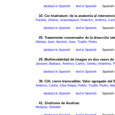
·
abstract in Spanish
·
text in Spanish
·
Spanish 
·
10. Cor triatriatum: de la anatomía al intervenc
;
;
Pacella, Jimena
Acquistapace, Federico
Américo, Carl
·
abstract in Spanish
·
text in Spanish
·
Spanish 
·
20. Tratamiento conservador de la disección iat
;
;
Albistur, Juan
Bachini, Juan
Trujillo, Pedro
·
abstract in Spanish
·
text in Spanish
·
Spanish 
·
29. Multimodalidad de imagen en dos casos de 
;
;
;
Janssen, Bárbara
Américo, Carlos
Gómez, Andreina
P
·
abstract in Spanish
·
text in Spanish
·
Spanish 
·
38. CIA: cierre transcatéter. Valor agregado del
;
;
;
Américo, Carlos
Díaz Artigas, Pablo
Trujillo, Pedro
Mar
·
abstract in Spanish
·
text in Spanish
·
Spanish 
·
41. Síndrome de Austrian
Murguía, Soledad