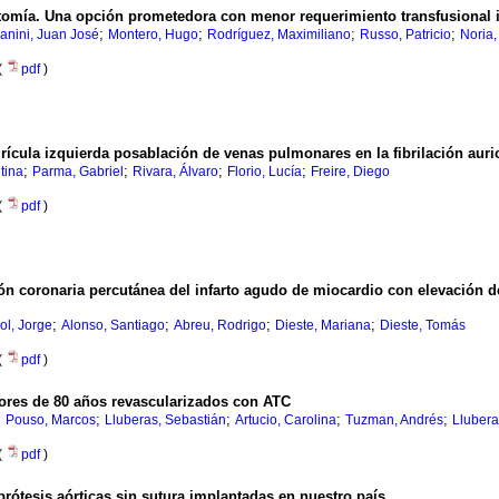
otomía. Una opción prometedora con menor requerimiento transfusional i
;
;
;
;
anini, Juan José
Montero, Hugo
Rodríguez, Maximiliano
Russo, Patricio
Noria,
(
pdf
)
rícula izquierda posablación de venas pulmonares en la fibrilación auric
;
;
;
;
tina
Parma, Gabriel
Rivara, Álvaro
Florio, Lucía
Freire, Diego
(
pdf
)
ción coronaria percutánea del infarto agudo de miocardio con elevación 
;
;
;
;
ol, Jorge
Alonso, Santiago
Abreu, Rodrigo
Dieste, Mariana
Dieste, Tomás
(
pdf
)
yores de 80 años revascularizados con ATC
;
;
;
;
;
Pouso, Marcos
Lluberas, Sebastián
Artucio, Carolina
Tuzman, Andrés
Llubera
(
pdf
)
rótesis aórticas sin sutura implantadas en nuestro país