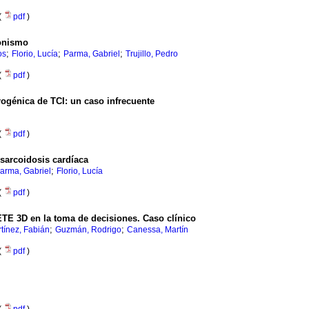
(
pdf
)
ionismo
;
;
;
os
Florio, Lucía
Parma, Gabriel
Trujillo, Pedro
(
pdf
)
rogénica de TCI: un caso infrecuente
(
pdf
)
sarcoidosis cardíaca
;
arma, Gabriel
Florio, Lucía
(
pdf
)
 ETE 3D en la toma de decisiones. Caso clínico
;
;
tínez, Fabián
Guzmán, Rodrigo
Canessa, Martín
(
pdf
)