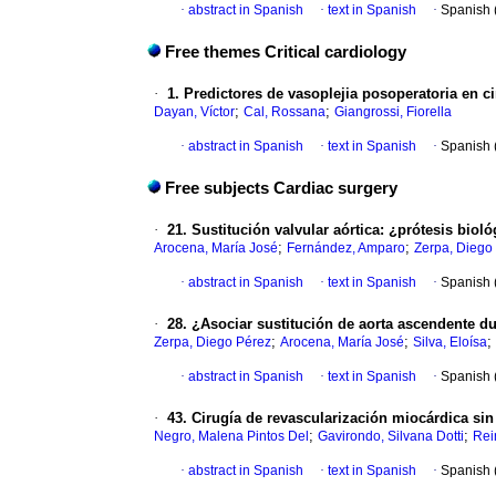
·
abstract in Spanish
·
text in Spanish
·
Spanish 
Free themes Critical cardiology
·
1. Predictores de vasoplejia posoperatoria en ci
;
;
Dayan, Víctor
Cal, Rossana
Giangrossi, Fiorella
·
abstract in Spanish
·
text in Spanish
·
Spanish 
Free subjects Cardiac surgery
·
21. Sustitución valvular aórtica: ¿prótesis bio
;
;
Arocena, María José
Fernández, Amparo
Zerpa, Diego
·
abstract in Spanish
·
text in Spanish
·
Spanish 
·
28. ¿Asociar sustitución de aorta ascendente du
;
;
;
Zerpa, Diego Pérez
Arocena, María José
Silva, Eloísa
·
abstract in Spanish
·
text in Spanish
·
Spanish 
·
43. Cirugía de revascularización miocárdica sin
;
;
Negro, Malena Pintos Del
Gavirondo, Silvana Dotti
Rei
·
abstract in Spanish
·
text in Spanish
·
Spanish 