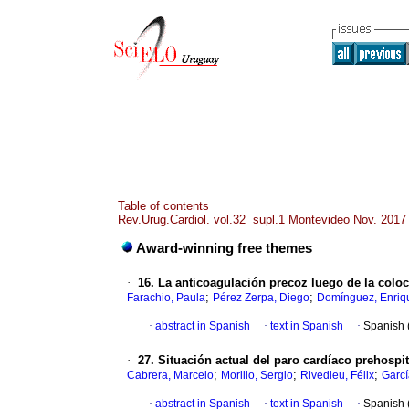
Table of contents
Rev.Urug.Cardiol. vol.32 supl.1 Montevideo Nov. 2017
Award-winning free themes
·
16. La anticoagulación precoz luego de la coloc
;
;
Farachio, Paula
Pérez Zerpa, Diego
Domínguez, Enriq
·
abstract in Spanish
·
text in Spanish
·
Spanish 
·
27. Situación actual del paro cardíaco prehospi
;
;
;
Cabrera, Marcelo
Morillo, Sergio
Rivedieu, Félix
Garcí
·
abstract in Spanish
·
text in Spanish
·
Spanish 