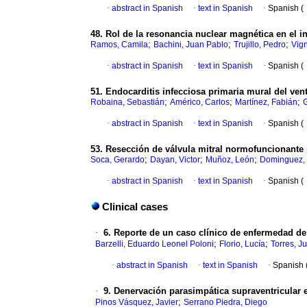
·
abstract in Spanish
·
text in Spanish
·
Spanish (
48. Rol de la resonancia nuclear magnética en el i
;
;
;
Ramos, Camila
Bachini, Juan Pablo
Trujillo, Pedro
Vig
·
abstract in Spanish
·
text in Spanish
·
Spanish (
51. Endocarditis infecciosa primaria mural del ven
;
;
;
Robaina, Sebastián
Américo, Carlos
Martínez, Fabián
·
abstract in Spanish
·
text in Spanish
·
Spanish (
53. Resección de válvula mitral normofuncionante p
;
;
;
Soca, Gerardo
Dayan, Victor
Muñoz, León
Dominguez, 
·
abstract in Spanish
·
text in Spanish
·
Spanish (
Clinical cases
·
6. Reporte de un caso clínico de enfermedad d
;
;
Barzelli, Eduardo Leonel Poloni
Florio, Lucía
Torres, J
·
abstract in Spanish
·
text in Spanish
·
Spanish 
·
9. Denervación parasimpática supraventricular 
;
Pinos Vásquez, Javier
Serrano Piedra, Diego