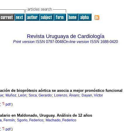
Revista Uruguaya de Cardiología
Print version
ISSN
0797-0048
On-line version
ISSN
1688-0420
ación de bioprótesis aórtica se asocia a mejor pronóstico funcional
;
;
;
;
ue
Muñoz, León
Soca, Gerardo
Lorenzo, Álvaro
Dayan, Víctor
(
pdf
)
talario en Maldonado, Uruguay. Análisis de 12 años
;
;
a, Fermín
Sgorlo, Federico
Machado, Federico
(
pdf
)