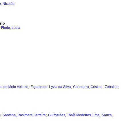
, Nicolás
rio
;
Florio, Lucía
;
;
;
na de Melo Vellozo
Figueiredo, Lyvia da Silva
Chamorro, Cristina
Zeballos,
;
;
;
a
Santana, Rosimere Ferreira
Guimarães, Thaís Medeiros Lima
Souza,