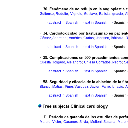
·
30. Fenómeno de no reflujo en la angioplastia c
;
;
;
Gutiérrez, Rodolfo
Vignolo, Gustavo
Batista, Ignacio
A
·
abstract in Spanish
·
text in Spanish
·
Spanish 
·
34. Cardiotoxicidad por trastuzumab en pacien
;
;
;
Gómez, Andreina
Américo, Carlos
Janssen, Bárbara
R
·
abstract in Spanish
·
text in Spanish
·
Spanish 
·
39. Complicaciones en 500 procedimientos conse
;
;
Cuesta Holgado, Alejandro
Chiesa Corrados, Pedro
Se
·
abstract in Spanish
·
text in Spanish
·
Spanish 
·
58. Seguridad y eficacia de la ablación de la f
;
;
;
Blanco, Matías
Pinos Vásquez, Javier
Farro, Ignacio
A
·
abstract in Spanish
·
text in Spanish
·
Spanish 
Free subjects Clinical cardiology
·
11. Período de garantía de los estudios de pe
;
;
;
Martire, Víctor
Carames, Silvia
Molteni, Susana
Mareli