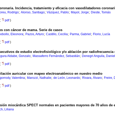
oronaria. Incidencia, tratamiento y eficacia con vasodilatadores coronar
;
;
;
;
breu, Rodrigo
Alonso, Santiago
Vázquez, Pablo
Mayol, Jorge
Dieste, Tomás
(
pdf
)
tes con cáncer de mama. Serie de casos
;
;
;
;
ebollo, Eleonora
Pazos, Arturo
Castillo, Cecilia
Parma, Gabriel
Florio, Lucía
(
pdf
)
cutivos de estudio electrofisiológico y/o ablación por radiofrecuencia 
;
;
gura Aldabe, Gonzalo
Massaferro Fernández, Sebastián
Denegri Anguila, Danie
(
pdf
)
ibrilación auricular con mapeo electroanatómico en nuestro medio
;
;
;
;
gorrody, Valentina
Marozzi, Nathalie
de León, Leonardo
Rivara, Álvaro
Freire,
(
pdf
)
rfusión miocárdica SPECT normales en pacientes mayores de 70 años de 
ch, Liliana