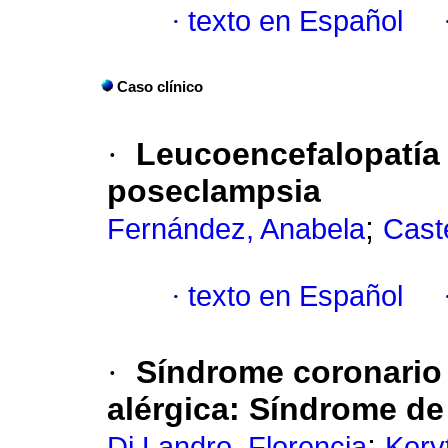
·
texto en Español
Caso clínico
·
Leucoencefalopatía 
poseclampsia
;
Fernández, Anabela
Caste
·
texto en Español
·
Síndrome coronario
alérgica
:
Síndrome de
;
Di Landro, Florencia
Koryt