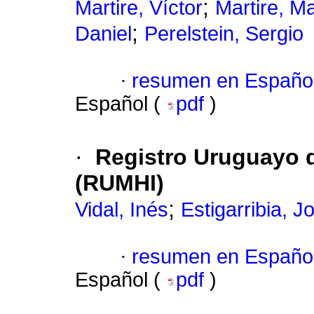
;
Martire, Víctor
Martire, Ma
;
Daniel
Perelstein, Sergio
·
resumen en Españo
Español (
pdf
)
·
Registro Uruguayo d
(RUMHI)
;
Vidal, Inés
Estigarribia, J
·
resumen en Españo
Español (
pdf
)