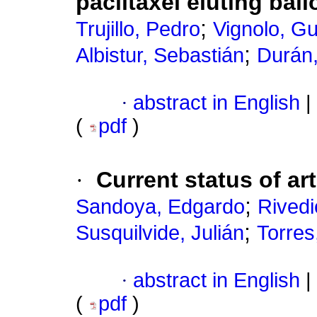
paclitaxel eluting bal
;
Trujillo, Pedro
Vignolo, G
;
Albistur, Sebastián
Durán,
·
abstract in English
|
(
pdf
)
·
Current status of ar
;
Sandoya, Edgardo
Rivedi
;
Susquilvide, Julián
Torres
·
abstract in English
|
(
pdf
)