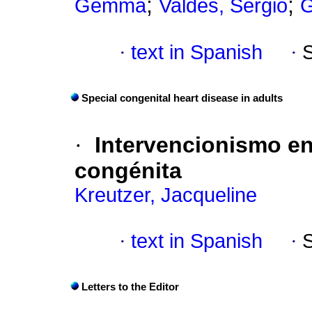
;
;
Gemma
Valdés, Sergio
G
·
text in Spanish
·
Special congenital heart disease in adults
·
Intervencionismo en
congénita
Kreutzer, Jacqueline
·
text in Spanish
·
Letters to the Editor