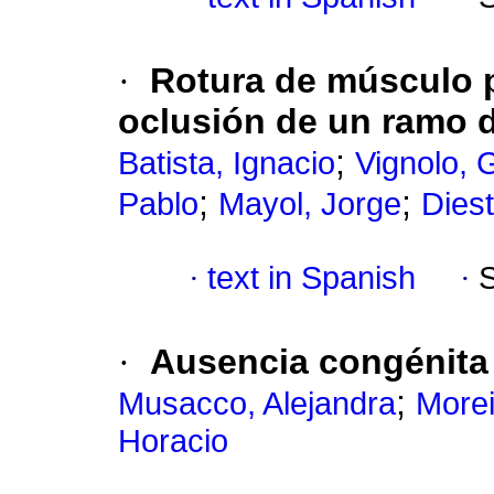
·
Rotura de músculo p
oclusión de un ramo 
;
Batista, Ignacio
Vignolo, 
;
;
Pablo
Mayol, Jorge
Dies
·
text in Spanish
·
·
Ausencia congénita 
;
Musacco, Alejandra
Morei
Horacio