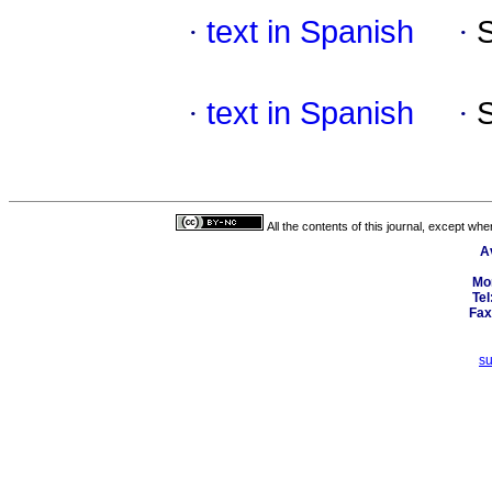
·
text in Spanish
·
·
text in Spanish
·
All the contents of this journal, except wh
A
Mo
Tel
Fax
s