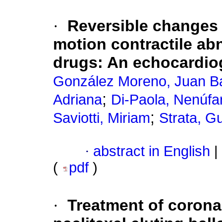
·
Reversible changes in
motion contractile abn
drugs
:
An echocardio
González Moreno, Juan Ba
;
Adriana
Di-Paola, Nenúfa
;
Saviotti, Miriam
Strata, G
·
abstract in English
|
(
pdf
)
·
Treatment of corona