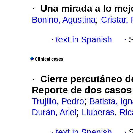
·
Una mirada a lo mej
;
Bonino, Agustina
Cristar,
·
text in Spanish
·
Clinical cases
·
Cierre percutáneo de
Reporte de dos casos
;
Trujillo, Pedro
Batista, Ig
;
Durán, Ariel
Lluberas, Ri
·
text in Spanish
·