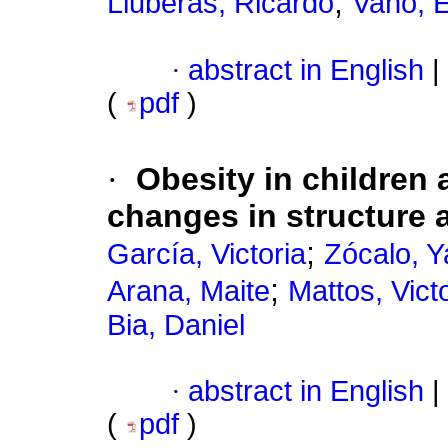
;
Lluberas, Ricardo
Vaño, E
·
abstract in English
|
(
pdf
)
·
Obesity in children
changes in structure a
;
García, Victoria
Zócalo, Y
;
Arana, Maite
Mattos, Vict
Bia, Daniel
·
abstract in English
|
(
pdf
)