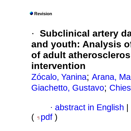
Revision
·
Subclinical artery d
and youth
:
Analysis of
of adult atheroscleros
intervention
;
Zócalo, Yanina
Arana, Ma
;
Giachetto, Gustavo
Chies
·
abstract in English
|
(
pdf
)