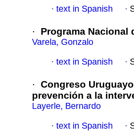
·
text in Spanish
·
·
Programa Nacional d
Varela, Gonzalo
·
text in Spanish
·
·
Congreso Uruguayo 
prevención a la inter
Layerle, Bernardo
·
text in Spanish
·