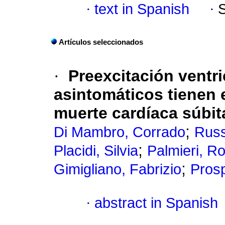
·
text in Spanish
·
Artículos seleccionados
·
Preexcitación ventri
asintomáticos tienen 
muerte cardíaca súbit
;
Di Mambro, Corrado
Russ
;
Placidi, Silvia
Palmieri, R
;
Gimigliano, Fabrizio
Prosp
·
abstract in Spanish