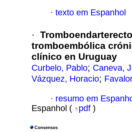
·
texto em Espanhol
·
Tromboendarterecto
tromboembólica cróni
clínico en Uruguay
;
Curbelo, Pablo
Caneva, J
;
Vázquez, Horacio
Favalo
·
resumo em Espanho
Espanhol (
pdf
)
Consensos