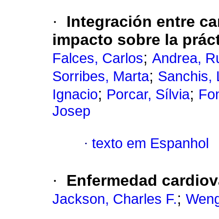
·
Integración entre ca
impacto sobre la práct
;
Falces, Carlos
Andrea, R
;
Sorribes, Marta
Sanchis, 
;
;
Ignacio
Porcar, Sílvia
Fon
Josep
·
texto em Espanhol
·
Enfermedad cardiova
;
Jackson, Charles F.
Weng