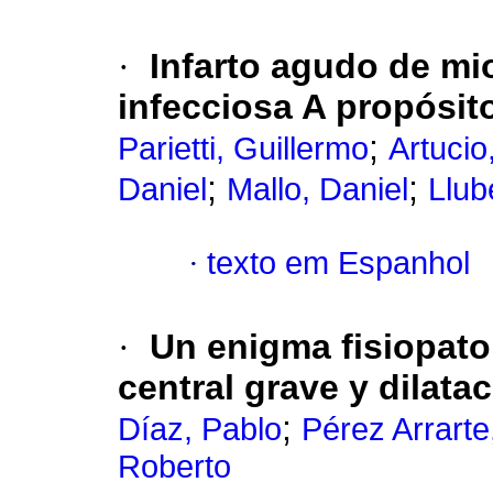
·
Infarto agudo de mi
infecciosa A propósit
;
Parietti, Guillermo
Artucio
;
;
Daniel
Mallo, Daniel
Llub
·
texto em Espanhol
·
Un enigma fisiopato
central grave y dilata
;
Díaz, Pablo
Pérez Arrarte
Roberto