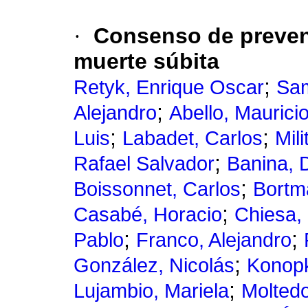
·
Consenso de preven
muerte súbita
;
Retyk, Enrique Oscar
Sam
;
Alejandro
Abello, Maurici
;
;
Luis
Labadet, Carlos
Mili
;
Rafael Salvador
Banina, 
;
Boissonnet, Carlos
Bortm
;
Casabé, Horacio
Chiesa,
;
;
Pablo
Franco, Alejandro
;
González, Nicolás
Konopk
;
Lujambio, Mariela
Moltedo