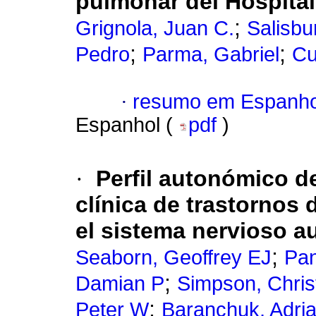
pulmonar del Hospital
;
Grignola, Juan C.
Salisbu
;
;
Pedro
Parma, Gabriel
Cu
·
resumo em Espanho
Espanhol (
pdf
)
·
Perfil autonómico d
clínica de trastornos
el sistema nervioso 
;
Seaborn, Geoffrey EJ
Pan
;
Damian P
Simpson, Chris
;
Peter W
Baranchuk, Adri