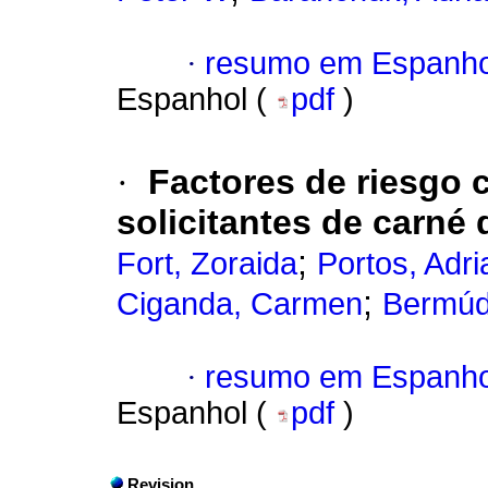
·
resumo em Espanho
Espanhol (
pdf
)
·
Factores de riesgo 
solicitantes de carné 
;
Fort, Zoraida
Portos, Adr
;
Ciganda, Carmen
Bermúd
·
resumo em Espanho
Espanhol (
pdf
)
Revision