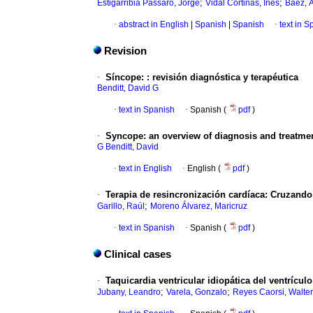
;
;
Estigarribia Passaro, Jorge
Vidal Cortinas, Inés
Báez, 
·
abstract in English
|
Spanish
|
Spanish
·
text in S
Revision
·
Síncope: : revisión diagnóstica y terapéutica
Benditt, David G
·
text in Spanish
·
Spanish (
pdf
)
·
Syncope: an overview of diagnosis and treatme
G Benditt, David
·
text in English
·
English (
pdf
)
·
Terapia de resincronización cardíaca: Cruzando 
;
Garillo, Raúl
Moreno Álvarez, Maricruz
·
text in Spanish
·
Spanish (
pdf
)
Clinical cases
·
Taquicardia ventricular idiopática del ventrícul
;
;
Jubany, Leandro
Varela, Gonzalo
Reyes Caorsi, Walter