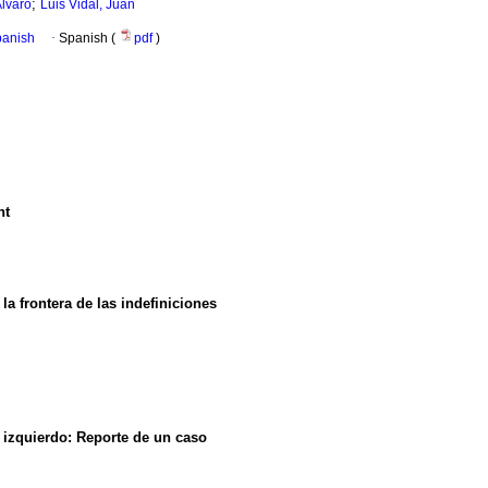
;
Álvaro
Luis Vidal, Juan
panish
·
Spanish (
pdf
)
nt
la frontera de las indefiniciones
o izquierdo: Reporte de un caso