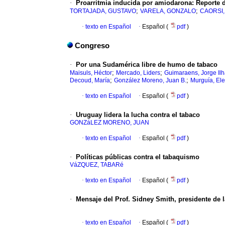
·
Proarritmia inducida por amiodarona: Reporte 
;
;
TORTAJADA, GUSTAVO
VARELA, GONZALO
CAORSI
·
texto en Español
·
Español (
pdf
)
Congreso
·
Por una Sudamérica libre de humo de tabaco
;
;
Maisuls, Héctor
Mercado, Liders
Guimaraens, Jorge Il
;
;
Decoud, María
González Moreno, Juan B.
Murguía, El
·
texto en Español
·
Español (
pdf
)
·
Uruguay lidera la lucha contra el tabaco
GONZáLEZ MORENO, JUAN
·
texto en Español
·
Español (
pdf
)
·
Políticas públicas contra el tabaquismo
VáZQUEZ, TABARé
·
texto en Español
·
Español (
pdf
)
·
Mensaje del Prof. Sidney Smith, presidente de 
·
texto en Español
·
Español (
pdf
)