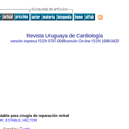
Revista Uruguaya de Cardiología
versión impresa
ISSN
0797-0048
versión On-line
ISSN
1688-0420
table para cirugía de reparación mitral
;
OR
ESTABLE, HÉCTOR