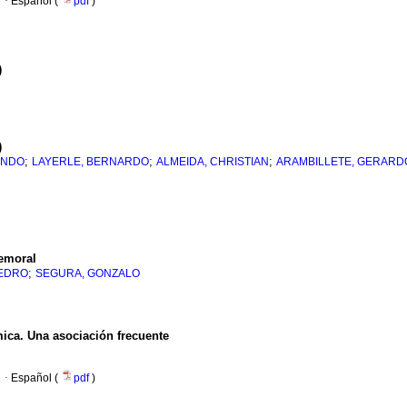
·
Español (
pdf
)
)
)
;
;
;
ANDO
LAYERLE, BERNARDO
ALMEIDA, CHRISTIAN
ARAMBILLETE, GERARD
femoral
;
PEDRO
SEGURA, GONZALO
mica. Una asociación frecuente
·
Español (
pdf
)