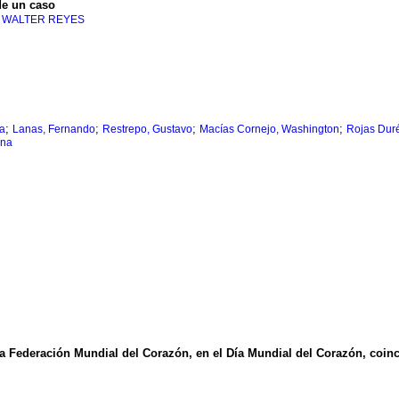
de un caso
, WALTER REYES
;
;
;
;
ha
Lanas, Fernando
Restrepo, Gustavo
Macías Cornejo, Washington
Rojas Duré
ena
la Federación Mundial del Corazón, en el Día Mundial del Corazón, coin