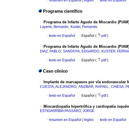
·
resumen en Español
|
Inglés
·
texto en Español
Programa científico
·
Programa de Infarto Agudo de Miocardio (PIAM
;
Layerle, Bernardo
Kuster, Fernando
·
texto en Español
·
Español (
pdf
)
·
Programa de Infarto Agudo de Miocardio (PIAM
;
;
DIAZ, PABLO
SANDOYA, EDGARDO
KUSTER, FERN
·
texto en Español
·
Español (
pdf
)
Caso clínico
·
Implante de marcapasos por vía endovascular 
;
;
CUESTA, ALEJANDRO
ANZíBAR, RAFAEL
CHIESA, 
·
texto en Español
·
Español (
pdf
)
·
Miocardiopatía hipertrófica y cardiopatía isqué
ESTIGARRIBIA PASSARO, JORGE
·
resumen en Español
|
Inglés
·
texto en Español