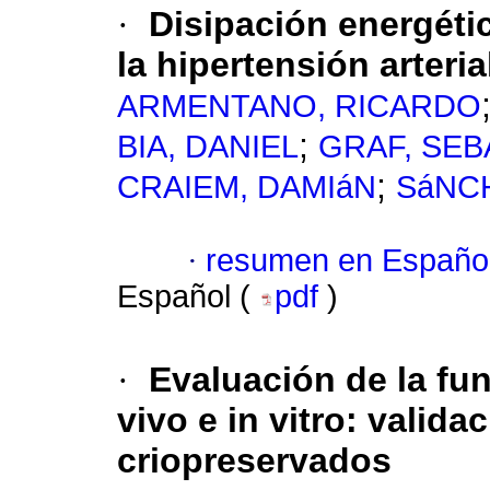
·
Disipación energéti
la hipertensión arteria
ARMENTANO, RICARDO
;
BIA, DANIEL
GRAF, SEB
;
CRAIEM, DAMIáN
SáNC
·
resumen en Españo
Español (
pdf
)
·
Evaluación de la fun
vivo e in vitro: valid
criopreservados