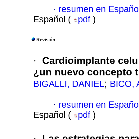
·
resumen en Españo
Español (
pdf
)
Revisión
·
Cardioimplante celul
¿un nuevo concepto t
;
BIGALLI, DANIEL
BICO,
·
resumen en Españo
Español (
pdf
)
·
Las estrategias para