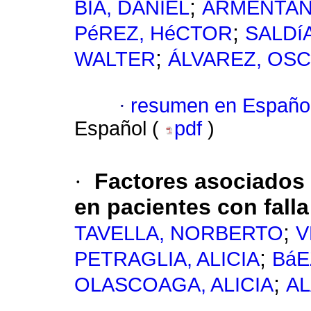
;
BIA, DANIEL
ARMENTAN
;
PéREZ, HéCTOR
SALDí
;
WALTER
ÁLVAREZ, OS
·
resumen en Españo
Español (
pdf
)
·
Factores asociados 
en pacientes con falla
;
TAVELLA, NORBERTO
V
;
PETRAGLIA, ALICIA
BáE
;
OLASCOAGA, ALICIA
AL